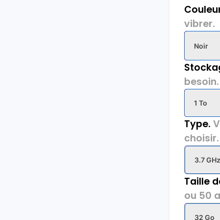
Couleur
vibrer.
Noir
Stocka
besoin.
1 To
Type.
V
choisir.
3.7 GH
Taille 
ou 50 a
32 Go