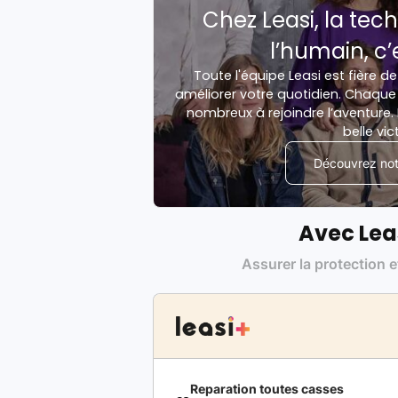
Chez Leasi, la tech
l’humain, c’
Toute l'équipe Leasi est fière de
améliorer votre quotidien. Chaque 
nombreux à rejoindre l’aventure. 
belle vic
Découvrez notr
Avec Lea
Assurer la protection e
Reparation toutes casses