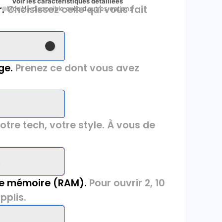
Voir les caractéristiques détaillées
.
Choisissez celle qui vous fait
Modèle disponible avec d'autres options
ge.
Prenez ce dont vous avez
otre tech, votre style. À vous de
z
de mémoire (RAM).
Pour ouvrir 2, 10
pplis.