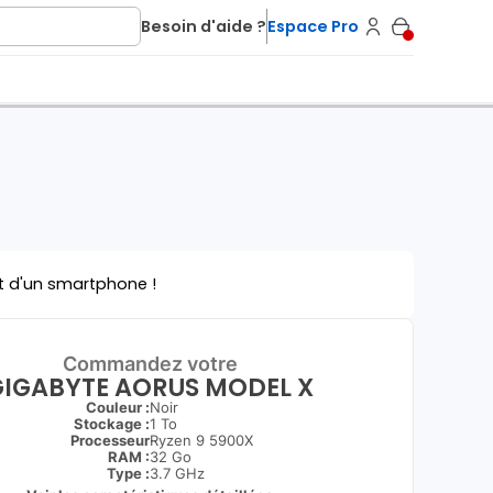
Besoin d'aide ?
Espace Pro
t d'un smartphone !
Commandez votre
GIGABYTE AORUS MODEL X
Couleur :
Noir
Stockage :
1 To
Processeur
Ryzen 9 5900X
RAM :
32 Go
Type
:
3.7 GHz