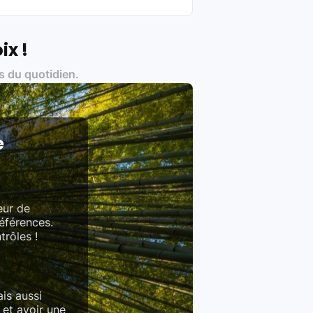
Français et Européen, engagés dans
ix !
s du quotidien.
es produits)
e
eur de
références.
trôles !
is aussi
 et avoir une