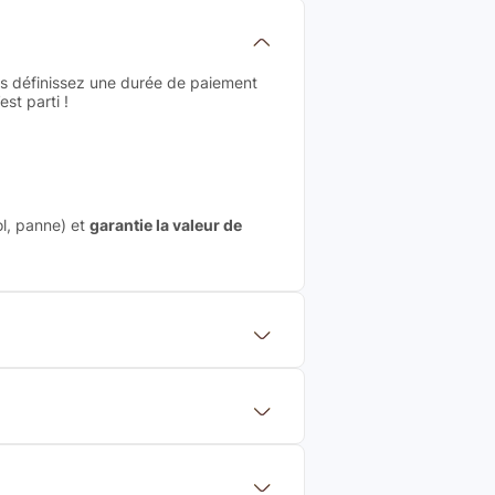
us définissez une durée de paiement
st parti !
ol, panne) et
garantie la valeur de
 mettre en concurrence de nombreuse
aleur de rachat du produit (cette
eurs de renoms, ne proposons que des
?