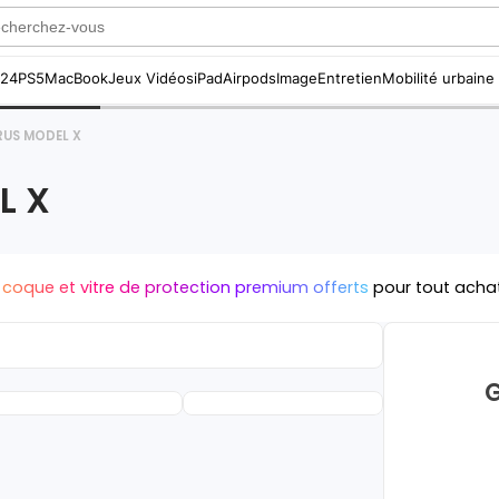
S24
PS5
MacBook
Jeux Vidéos
iPad
Airpods
Image
Entretien
Mobilité urbaine
RUS MODEL X
L X
 coque et vitre de protection premium offerts
pour tout acha