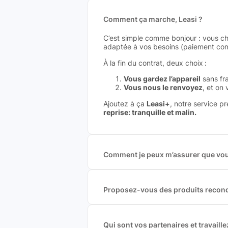
Comment ça marche, Leasi ?
C’est simple comme bonjour : vous ch
adaptée à vos besoins (paiement comp
À la fin du contrat, deux choix :
Vous gardez l’appareil
sans fra
Vous nous le renvoyez
, et on
Ajoutez à ça
Leasi+
, notre service p
reprise: tranquille et malin.
Comment je peux m’assurer que vous
Nous sommes connecté à l’ensemble 
offres et vous garantir le meilleur p
commission est exclusivement payé p
Proposez-vous des produits recond
Nous proposons des produits neufs e
produits officiels de grandes marques
Qui sont vos partenaires et travai