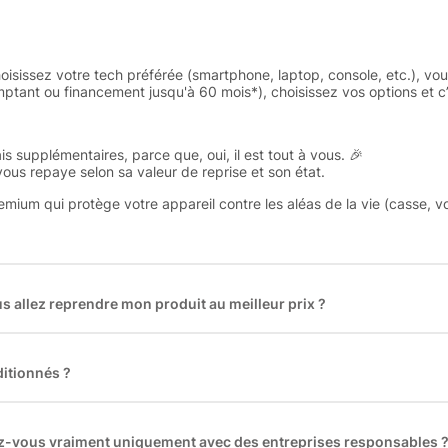
oisissez votre tech préférée (smartphone, laptop, console, etc.), vo
tant ou financement jusqu'à 60 mois*), choisissez vos options et c’e
is supplémentaires, parce que, oui, il est tout à vous. 🎉
 vous repaye selon sa valeur de reprise et son état.
remium qui protège votre appareil contre les aléas de la vie (casse, v
 allez reprendre mon produit au meilleur prix ?
des plus gros acteurs européens du marché ce qui nous permet de
rix de rachat. De plus, nous sommes rémunéré à la commission sur la v
ar les acheteurs).
itionnés ?
t reconditionnés. Nous travaillons exclusivement avec des fourniss
 et du reconditionné de haute qualité
llez-vous vraiment uniquement avec des entreprises responsables 