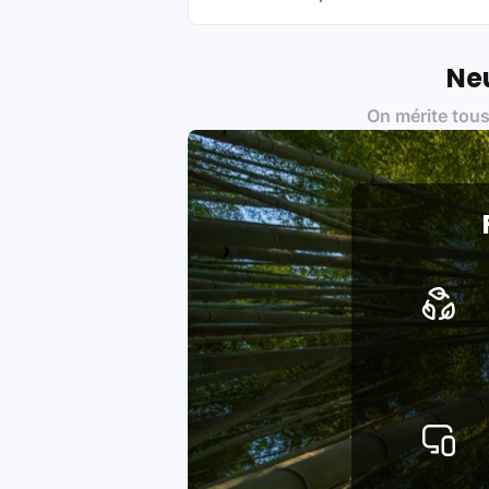
Oui, chez Leasi, on sélectionne nos p
une démarche écoresponsable, éthiq
Labels environnementaux & qualité de
Neu
Certifications ADEME / ISO 140
On mérite tous
Produits testés et vérifiés sel
Respect des normes RAEE, RoHS,