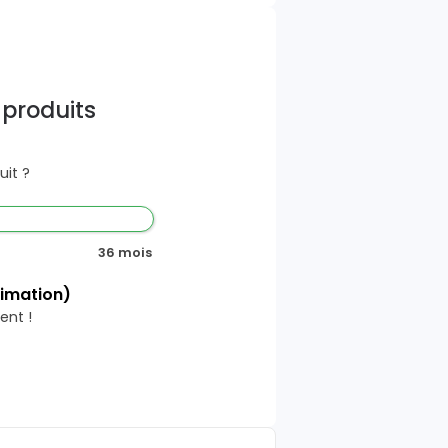
 produits
it ?
36 mois
timation)
ent !