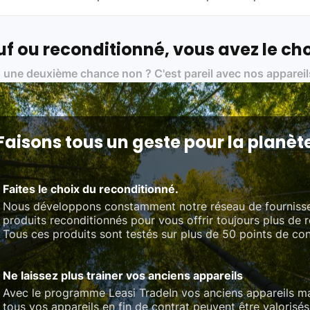
artenaires avec soin, et
on travaille uniquement avec des acteurs 
ue, et de qualité.
 nos partenaires :
f ou reconditionné, vous avez le cho
01 pour le traitement des déchets électroniques (DEEE)
 une deuxième chance non ? C'est pareil avec nos appareil
on des standards rigoureux (80 à 100 points de contrôle en fonction d
 et du référentiel QualiRepar (bonus réparation)
Faisons tous un geste pour la planèt
Faites le choix du reconditionné.
Nous développons constamment notre réseau de fourniss
produits reconditionnés pour vous offrir toujours plus de 
Tous ces produits sont testés sur plus de 50 points de con
Ne laissez plus trainer vos anciens appareils
Avec le programme Leasi TradeIn vos anciens appareils ma
tous vos appareils en fin de contrat peuvent être valorisés