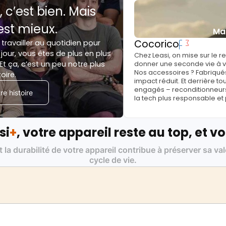
, c’est bien. Mais
est mieux.
Ma
Cocorico
 travailler au quotidien pour
jour, vous êtes de plus en plus
Chez Leasi, on mise sur le 
Et ça, c’est un peu notre plus
donner une seconde vie à vo
Nos accessoires ? Fabriqués
toire.
impact réduit. Et derrière to
engagés – reconditionneurs, 
e histoire
la tech plus responsable et
si
+
, votre appareil reste au top, et vo
t la durabilité de votre appareil contribue à préserver sa va
cycle de vie.