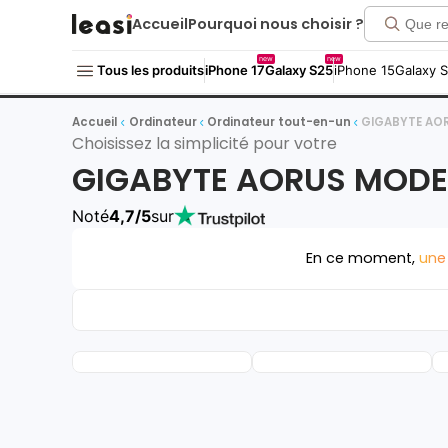
Accueil
Pourquoi nous choisir ?
new
new
Tous les produits
iPhone 17
Galaxy S25
iPhone 15
Galaxy 
Accueil
Ordinateur
Ordinateur tout-en-un
GIGABYTE AO
Choisissez la simplicité pour votre
GIGABYTE AORUS MODE
Noté
4,7/5
sur
En ce moment,
une