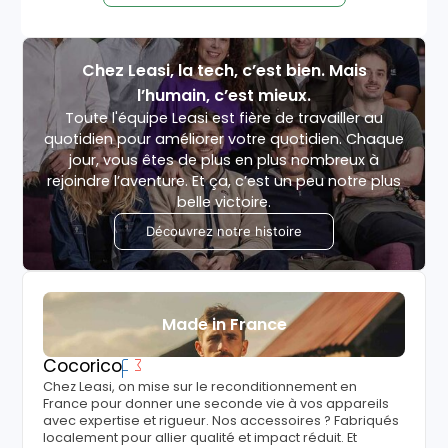
Chez Leasi, la tech, c’est bien. Mais
l’humain, c’est mieux.
Toute l'équipe Leasi est fière de travailler au
quotidien pour améliorer votre quotidien. Chaque
jour, vous êtes de plus en plus nombreux à
rejoindre l’aventure. Et ça, c’est un peu notre plus
belle victoire.
Découvrez notre histoire
Made in France
Cocorico
Chez Leasi, on mise sur le reconditionnement en
France pour donner une seconde vie à vos appareils
avec expertise et rigueur. Nos accessoires ? Fabriqués
localement pour allier qualité et impact réduit. Et