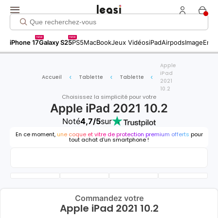
new
new
iPhone 17
Galaxy S25
PS5
MacBook
Jeux Vidéos
iPad
Airpods
Image
Entr
Apple
iPad
Accueil
Tablette
Tablette
2021
10.2
Choisissez la simplicité pour votre
Apple iPad 2021 10.2
Noté
4,7/5
sur
En ce moment,
une coque et vitre de protection premium offerts
pour
tout achat d'un smartphone !
Commandez votre
Apple iPad 2021 10.2