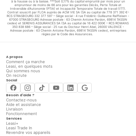
à la hausse ou à la baisse. ***Soit 0,17% du capital emprunté par mois pour un
emprunteur de moins de 66 ans pour les garanties Décès, Perte Totale et
Irréversible d'Autonomie (PTIA) et Incapacité Temporaire Totale de travail (ITT).
Contrat souscrit par FLOA auprès de ACM VIE SA (SA au capital de 778 371 392 €–
RCS STRASBOURG 332 377 597 – Siège social : 4 rue Frédéric-Guillaume Raiffeisen -
67000 STRASBOURG Adresse postale : 63 Chemin Antoine Pardon, 69814 TASSIN
cedex) et SERENIS ASSURANCES SA (SA au capital de 16 422 000€ – RCS ROMANS
350 838 686 – Siège social : 25 rue du Docteur Henri Abel, 26000 VALENCE -
Adresse postale : 63 Chemin Antoine Pardon, 69814 TASSIN cedex), entreprises
régies par le Code des Assurances.
A propos
Comment ça marche
Leasi, en quelques mots
Qui sommes nous
On recrute
Social
Besoin d'aide ?
Contactez-nous
Aide et assistance
Livraison
Fonctionnement
Services
Leasi+
Leasi Trade In
Revendre vos appareils