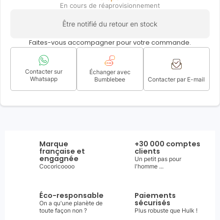
En cours de réaprovisionnement
Être notifié du retour en stock
Faites-vous accompagner pour votre commande.
Contacter sur
Échanger avec
Whatsapp
Bumblebee
Contacter par E-mail
Marque
+30 000 comptes
française et
clients
engagnée
Un petit pas pour
Cocoricoooo
l'homme ...
Éco-responsable
Paiements
sécurisés
On a qu'une planète de
toute façon non ?
Plus robuste que Hulk !