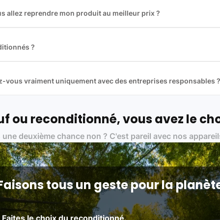
 allez reprendre mon produit au meilleur prix ?
des plus gros acteurs européens du marché ce qui nous permet de
rix de rachat. De plus, nous sommes rémunéré à la commission sur la v
ar les acheteurs).
itionnés ?
t reconditionnés. Nous travaillons exclusivement avec des fourniss
 et du reconditionné de haute qualité
llez-vous vraiment uniquement avec des entreprises responsables 
artenaires avec soin, et
on travaille uniquement avec des acteurs 
ue, et de qualité.
 nos partenaires :
f ou reconditionné, vous avez le cho
01 pour le traitement des déchets électroniques (DEEE)
 une deuxième chance non ? C'est pareil avec nos appareil
on des standards rigoureux (80 à 100 points de contrôle en fonction d
 et du référentiel QualiRepar (bonus réparation)
Faisons tous un geste pour la planèt
Faites le choix du reconditionné.