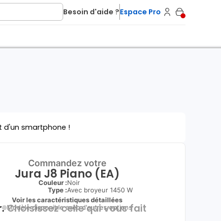
Besoin d'aide ?
Espace Pro
t d'un smartphone !
Commandez votre
Jura J8 Piano (EA)
Couleur :
Noir
Type
:
Avec broyeur 1450 W
Voir les caractéristiques détaillées
.
Choisissez celle qui vous fait
Modèle disponible avec d'autres options