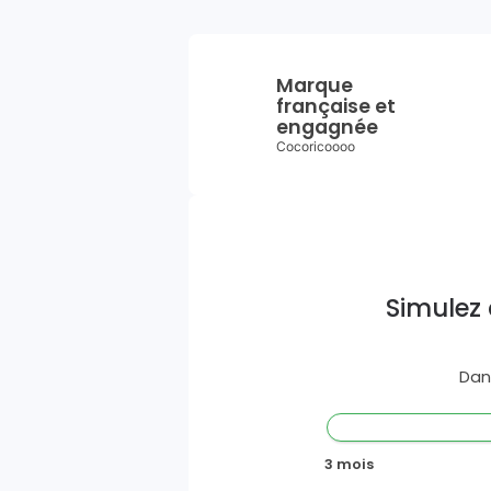
Marque
française et
engagnée
Cocoricoooo
Simulez 
Dan
3 mois