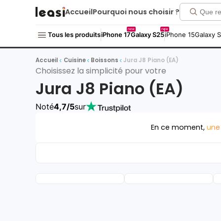
Accueil
Pourquoi nous choisir ?
new
new
Tous les produits
iPhone 17
Galaxy S25
iPhone 15
Galaxy 
Accueil
Cuisine
Boissons
Jura J8 Piano (EA)
Choisissez la simplicité pour votre
Jura J8 Piano (EA)
Noté
4,7/5
sur
En ce moment,
une