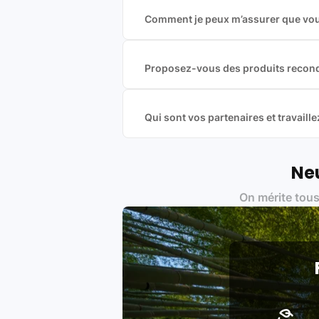
Comment je peux m’assurer que vous
Nous sommes connecté à l’ensemble 
offres et vous garantir le meilleur p
commission est exclusivement payé p
Proposez-vous des produits recond
Nous proposons des produits neufs e
produits officiels de grandes marques
Qui sont vos partenaires et travai
Oui, chez Leasi, on sélectionne nos p
une démarche écoresponsable, éthiq
Labels environnementaux & qualité de
Neu
Certifications ADEME / ISO 140
On mérite tous
Produits testés et vérifiés sel
Respect des normes RAEE, RoHS,