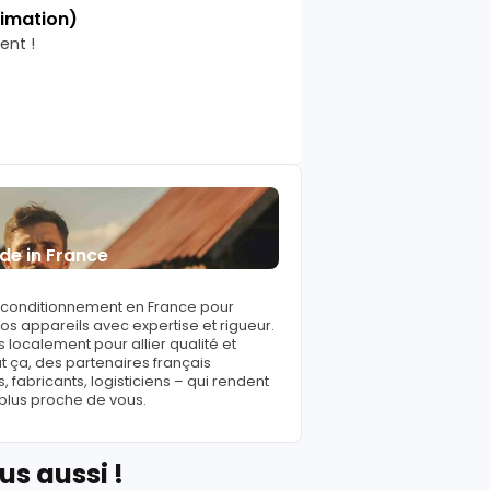
timation)
ent !
de in France
reconditionnement en France pour
s appareils avec expertise et rigueur.
 localement pour allier qualité et
ut ça, des partenaires français
fabricants, logisticiens – qui rendent
 plus proche de vous.
us aussi !