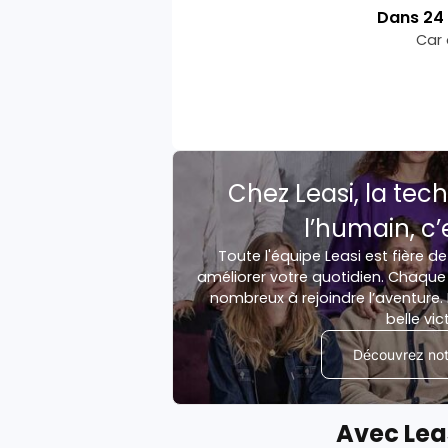
Dans
24
Car 
Chez Leasi, la tech
l’humain, c’
Toute l'équipe Leasi est fière de
améliorer votre quotidien. Chaque 
nombreux à rejoindre l’aventure. 
belle vic
Découvrez notr
Avec Lea