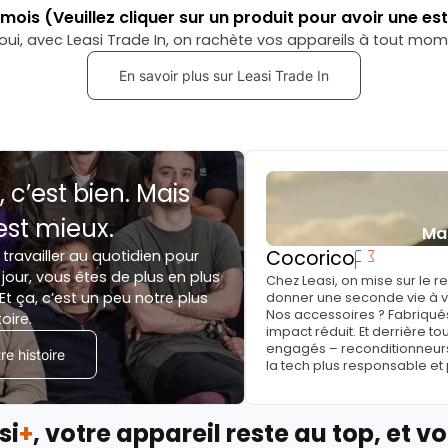
mois
(Veuillez cliquer sur un produit pour avoir une es
oui, avec Leasi Trade In, on rachète vos appareils à tout mom
En savoir plus sur Leasi Trade In
, c’est bien. Mais
est mieux.
Ma
Cocorico
 travailler au quotidien pour
jour, vous êtes de plus en plus
Chez Leasi, on mise sur le 
Et ça, c’est un peu notre plus
donner une seconde vie à vo
Nos accessoires ? Fabriqués
toire.
impact réduit. Et derrière to
engagés – reconditionneurs, 
e histoire
la tech plus responsable et
si
+
, votre appareil reste au top, et vo