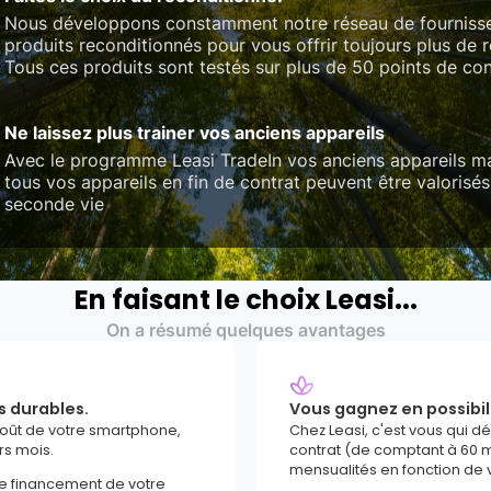
Nous développons constamment notre réseau de fourniss
produits reconditionnés pour vous offrir toujours plus de 
Tous ces produits sont testés sur plus de 50 points de con
Ne laissez plus trainer vos anciens appareils
Avec le programme Leasi TradeIn vos anciens appareils ma
tous vos appareils en fin de contrat peuvent être valorisés
seconde vie
En faisant le choix Leasi...
On a résumé quelques avantages
s durables.
Vous gagnez en possibil
coût de votre smartphone,
Chez Leasi, c'est vous qui d
rs mois.
contrat (de comptant à 60 m
mensualités en fonction de 
le financement de votre