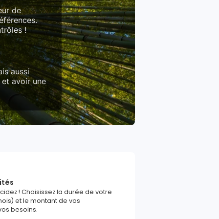
eur de
références.
trôles !
is aussi
 et avoir une
ités
écidez ! Choisissez la durée de votre
ois) et le montant de vos
vos besoins.