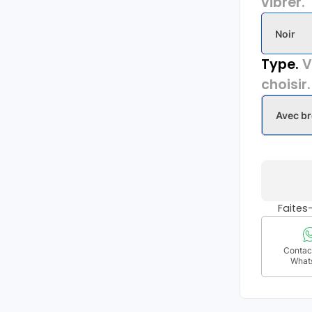
vibrer.
Noir
Type.
V
choisir.
Avec b
Faite
Contact
What