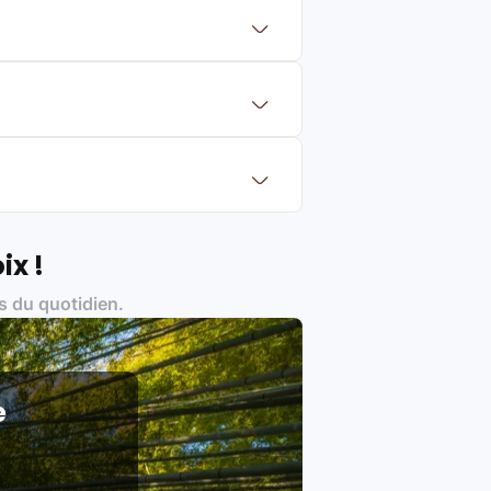
 mettre en concurrence de nombreuse
aleur de rachat du produit (cette
eurs de renoms, ne proposons que des
?
Français et Européen, engagés dans
ix !
s du quotidien.
es produits)
e