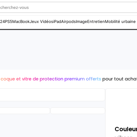
S24
PS5
MacBook
Jeux Vidéos
iPad
Airpods
Image
Entretien
Mobilité urbaine
 coque et vitre de protection premium offerts
pour tout acha
Couleur