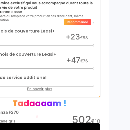
rvice exclusif qui vous accompagne durant toute la
 vie de votre produit
rance casse
pare ou remplace votre produit en cas d'accident, même
ation !
Recommandé
mois de couverture Leasi+
+
23
€
88
mois de couverture Leasi+
+
47
€
76
de service additionel
En savoir plus
Tadaaaam !
anza F270
502
€
10
tane gris