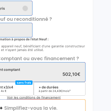
gris
uf ou reconditionné ?
rmation à propos de l’état Neuf :
un appareil neuf, bénéficiant d'une garantie constructeur
et n'ayant jamais été utilisé.
omptant ou avec financement ?
nt comptant
502
,
10
€
sans frais
t x3/x4
+ de durées
e
4x
€
à partir de
24
,
43
€/mois²
Voir les conditions de financement
i+
Simplifiez-vous la vie.