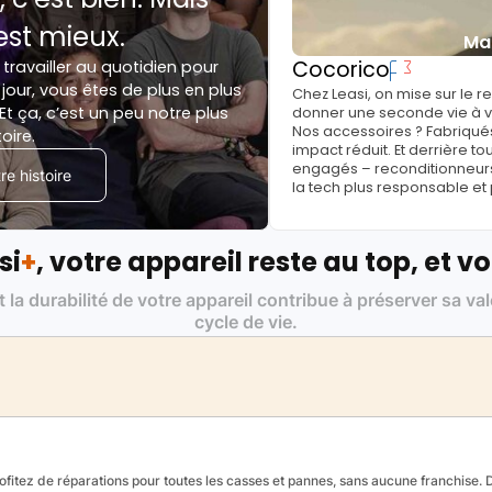
est mieux.
Ma
Cocorico
 travailler au quotidien pour
jour, vous êtes de plus en plus
Chez Leasi, on mise sur le 
Et ça, c’est un peu notre plus
donner une seconde vie à vo
Nos accessoires ? Fabriqués
toire.
impact réduit. Et derrière to
engagés – reconditionneurs, 
e histoire
la tech plus responsable et
si
+
, votre appareil reste au top, et vo
t la durabilité de votre appareil contribue à préserver sa va
cycle de vie.
fitez de réparations pour toutes les casses et pannes, sans aucune franchise. Da