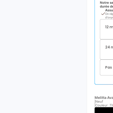
Notre se
durée de
Assu
On ré
d'oxyd
12 
24 
Pas 
Melitta Av
Neuf
Couleur :
Ti