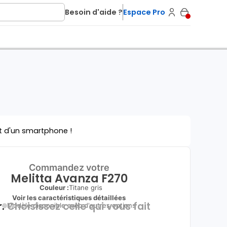
Besoin d'aide ?
Espace Pro
t d'un smartphone !
Commandez votre
Melitta Avanza F270
Couleur :
Titane gris
Voir les caractéristiques détaillées
.
Choisissez celle qui vous fait
Modèle disponible avec d'autres options