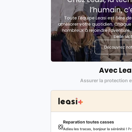
l’humain, c’
Toute l'équipe Leasi est fière de
améliorer votre quotidien. Chaque 
nombreux à rejoindre l’aventure. 
belle vic
Découvrez notr
Avec Lea
Assurer la protection e
Reparation toutes casses
Adieu les tracas, bonjour la sérénité !
Pro