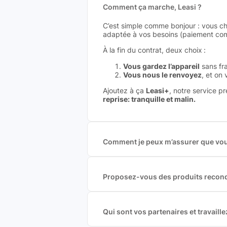
Comment ça marche, Leasi ?
C’est simple comme bonjour : vous ch
adaptée à vos besoins (paiement comp
À la fin du contrat, deux choix :
Vous gardez l’appareil
sans fra
Vous nous le renvoyez
, et on
Ajoutez à ça
Leasi+
, notre service p
reprise: tranquille et malin.
Comment je peux m’assurer que vous
Nous sommes connecté à l’ensemble 
offres et vous garantir le meilleur p
commission est exclusivement payé p
Proposez-vous des produits recond
Nous proposons des produits neufs e
produits officiels de grandes marques
Qui sont vos partenaires et travai
Oui, chez Leasi, on sélectionne nos p