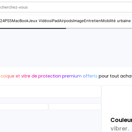
S24
PS5
MacBook
Jeux Vidéos
iPad
Airpods
Image
Entretien
Mobilité urbaine
 coque et vitre de protection premium offerts
pour tout acha
Couleur
vibrer.