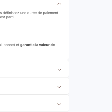
us définissez une durée de paiement
st parti !
ol, panne) et
garantie la valeur de
 mettre en concurrence de nombreuse
aleur de rachat du produit (cette
eurs de renoms, ne proposons que des
?
Français et Européen, engagés dans