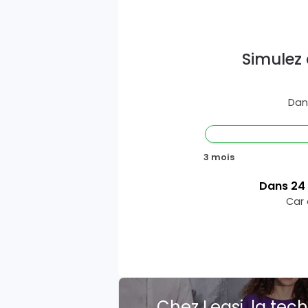
Simulez 
Dan
3 mois
Dans
24
Car 
Chez Leasi, la tech