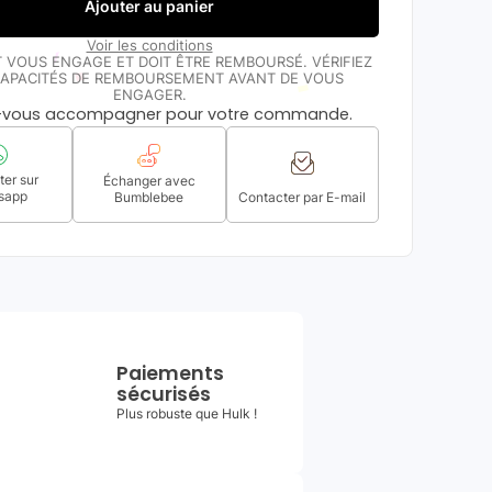
Ajouter au panier
Voir les conditions
T VOUS ENGAGE ET DOIT ÊTRE REMBOURSÉ. VÉRIFIEZ
APACITÉS DE REMBOURSEMENT AVANT DE VOUS
ENGAGER.
s-vous accompagner pour votre commande.
er sur
Échanger avec
sapp
Bumblebee
Contacter par E-mail
Paiements
sécurisés
Plus robuste que Hulk !