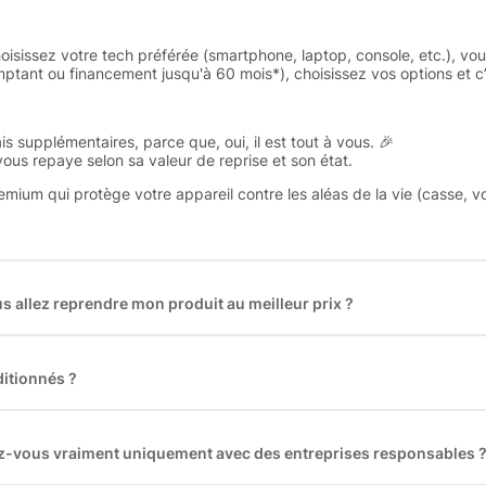
oisissez votre tech préférée (smartphone, laptop, console, etc.), vo
tant ou financement jusqu'à 60 mois*), choisissez vos options et c’e
is supplémentaires, parce que, oui, il est tout à vous. 🎉
 vous repaye selon sa valeur de reprise et son état.
remium qui protège votre appareil contre les aléas de la vie (casse, v
 allez reprendre mon produit au meilleur prix ?
des plus gros acteurs européens du marché ce qui nous permet de
rix de rachat. De plus, nous sommes rémunéré à la commission sur la v
ar les acheteurs).
itionnés ?
t reconditionnés. Nous travaillons exclusivement avec des fourniss
 et du reconditionné de haute qualité
llez-vous vraiment uniquement avec des entreprises responsables 
artenaires avec soin, et
on travaille uniquement avec des acteurs 