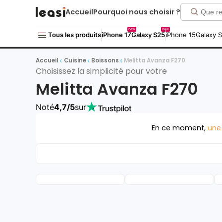
Accueil
Pourquoi nous choisir ?
new
new
Tous les produits
iPhone 17
Galaxy S25
iPhone 15
Galaxy 
Accueil
Cuisine
Boissons
Melitta Avanza F270
Choisissez la simplicité pour votre
Melitta Avanza F270
Noté
4,7/5
sur
En ce moment,
une