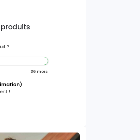
 produits
it ?
36 mois
timation)
ent !