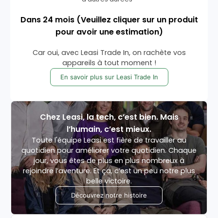
Dans
24
mois
(Veuillez cliquer sur un produit
pour avoir une estimation)
Car oui, avec Leasi Trade In, on rachète vos
appareils à tout moment !
En savoir plus sur Leasi Trade In
Chez Leasi, la tech, c’est bien. Mais
l’humain, c’est mieux.
Toute l'équipe Leasi est fière de travailler au
quotidien pour améliorer votre quotidien. Chaque
jour, vous êtes de plus en plus nombreux à
rejoindre l’aventure. Et ça, c’est un peu notre plus
belle victoire.
Découvrez notre histoire