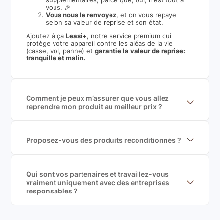
supplémentaires, parce que, oui, il est tout à
vous. 🎉
Vous nous le renvoyez
, et on vous repaye
selon sa valeur de reprise et son état.
Ajoutez à ça
Leasi+
, notre service premium qui
protège votre appareil contre les aléas de la vie
(casse, vol, panne) et
garantie la valeur de reprise:
tranquille et malin.
Comment je peux m’assurer que vous allez
reprendre mon produit au meilleur prix ?
Nous sommes connecté à l’ensemble des plus gros
acteurs européens du marché ce qui nous permet de
mettre en concurrence de nombreuse offres et vous
garantir le meilleur prix de rachat. De plus, nous
Proposez-vous des produits reconditionnés ?
sommes rémunéré à la commission sur la valeur de
Nous proposons des produits neufs et
rachat du produit (cette commission est
reconditionnés. Nous travaillons exclusivement avec
exclusivement payé par les acheteurs).
des fournisseurs de renoms, ne proposons que des
produits officiels de grandes marques et du
Qui sont vos partenaires et travaillez-vous
reconditionné de haute qualité
vraiment uniquement avec des entreprises
responsables ?
Oui, chez Leasi, on sélectionne nos partenaires avec
soin, et
on travaille uniquement avec des acteurs
Français et Européen, engagés dans une démarche