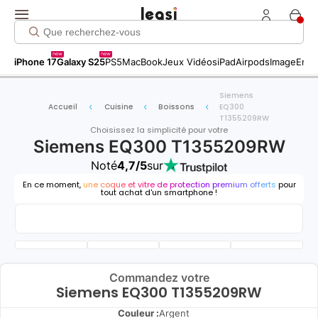
new
new
iPhone 17
Galaxy S25
PS5
MacBook
Jeux Vidéos
iPad
Airpods
Image
Entr
Siemens
Accueil
Cuisine
Boissons
EQ300
T1355209RW
Choisissez la simplicité pour votre
Siemens EQ300 T1355209RW
Noté
4,7/5
sur
En ce moment,
une coque et vitre de protection premium offerts
pour
tout achat d'un smartphone !
Commandez votre
Siemens EQ300 T1355209RW
Couleur :
Argent