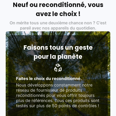
écoresponsable, éthique, et de qualité.
Neuf ou reconditionné, vous
Labels environnementaux & qualité de nos partenaires
:
avez le choix !
Certifications ADEME / ISO 14001 pour le
On mérite tous une deuxième chance non ? C'est
traitement des déchets électroniques (DEEE)
Produits testés et vérifiés selon des standards
pareil avec nos appareils du quotidien.
rigoureux (80 à 100 points de contrôle en
fonction des produits)
Respect des normes RAEE, RoHS, et du
référentiel QualiRepar (bonus réparation)
Faisons tous un geste
pour la planète
Faites le choix du reconditionné.
Nous développons constamment notre
réseau de fournisseur de produits
reconditionnés pour vous offrir toujours
plus de références. Tous ces produits sont
testés sur plus de 50 points de contrôles !