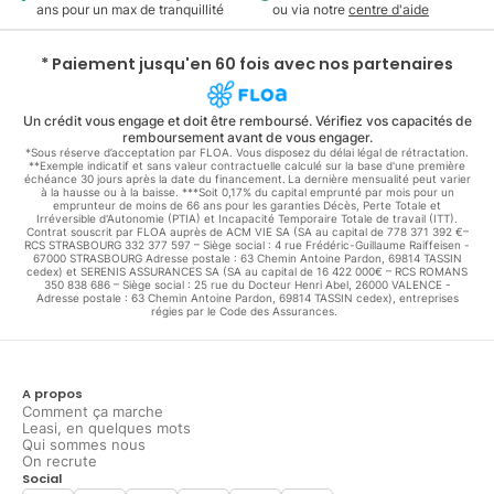
ans pour un max de tranquillité
ou via notre
centre d'aide
* Paiement jusqu'en 60 fois avec nos partenaires
Un crédit vous engage et doit être remboursé. Vérifiez vos capacités de
remboursement avant de vous engager.
*Sous réserve d’acceptation par FLOA. Vous disposez du délai légal de rétractation.
**Exemple indicatif et sans valeur contractuelle calculé sur la base d'une première
échéance 30 jours après la date du financement. La dernière mensualité peut varier
à la hausse ou à la baisse. ***Soit 0,17% du capital emprunté par mois pour un
emprunteur de moins de 66 ans pour les garanties Décès, Perte Totale et
Irréversible d'Autonomie (PTIA) et Incapacité Temporaire Totale de travail (ITT).
Contrat souscrit par FLOA auprès de ACM VIE SA (SA au capital de 778 371 392 €–
RCS STRASBOURG 332 377 597 – Siège social : 4 rue Frédéric-Guillaume Raiffeisen -
67000 STRASBOURG Adresse postale : 63 Chemin Antoine Pardon, 69814 TASSIN
cedex) et SERENIS ASSURANCES SA (SA au capital de 16 422 000€ – RCS ROMANS
350 838 686 – Siège social : 25 rue du Docteur Henri Abel, 26000 VALENCE -
Adresse postale : 63 Chemin Antoine Pardon, 69814 TASSIN cedex), entreprises
régies par le Code des Assurances.
A propos
Comment ça marche
Leasi, en quelques mots
Qui sommes nous
On recrute
Social