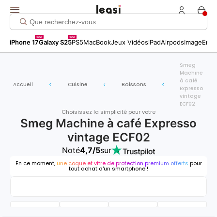
new
new
iPhone 17
Galaxy S25
PS5
MacBook
Jeux Vidéos
iPad
Airpods
Image
Entr
Smeg
Machine
à café
Accueil
Cuisine
Boissons
Expresso
vintage
ECF02
Choisissez la simplicité pour votre
Smeg Machine à café Expresso
vintage ECF02
Noté
4,7/5
sur
En ce moment,
une coque et vitre de protection premium offerts
pour
tout achat d'un smartphone !