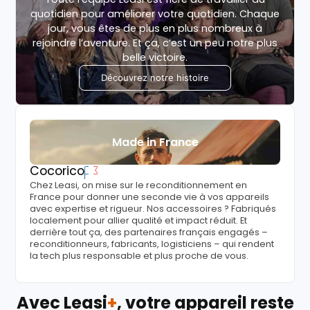
quotidien pour améliorer votre quotidien. Chaque
jour, vous êtes de plus en plus nombreux à
rejoindre l’aventure. Et ça, c’est un peu notre plus
belle victoire.
Découvrez notre histoire
Made in France
Cocorico
Chez Leasi, on mise sur le reconditionnement en
France pour donner une seconde vie à vos appareils
avec expertise et rigueur. Nos accessoires ? Fabriqués
localement pour allier qualité et impact réduit. Et
derrière tout ça, des partenaires français engagés –
reconditionneurs, fabricants, logisticiens – qui rendent
la tech plus responsable et plus proche de vous.
Avec Leasi
+
, votre appareil reste