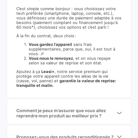
C’est simple comme bonjour : vous choisissez votre
tech préférée (smartphone, laptop, console, etc.),
vous définissez une durée de paiement adaptée à vos
besoins (paiement comptant ou financement jusqu'à
60 mois*), choisissez vos options et c’est parti !
À la fin du contrat, deux choix :
Vous gardez l’appareil
sans frais
supplémentaires, parce que, oui, il est tout à
vous. 🎉
Vous nous le renvoyez
, et on vous repaye
selon sa valeur de reprise et son état.
Ajoutez à ça
Leasi+
, notre service premium qui
protège votre appareil contre les aléas de la vie
(casse, vol, panne) et
garantie la valeur de reprise:
tranquille et malin.
Comment je peux m’assurer que vous allez
reprendre mon produit au meilleur prix ?
Nous sommes connecté à l’ensemble des plus gros
acteurs européens du marché ce qui nous permet de
mettre en concurrence de nombreuse offres et vous
garantir le meilleur prix de rachat. De plus, nous
Proposez-vous des produits reconditionnés ?