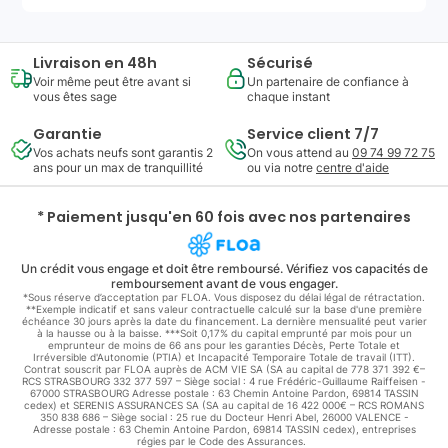
Livraison en 48h
Sécurisé
Voir même peut être avant si
Un partenaire de confiance à
vous êtes sage
chaque instant
Garantie
Service client 7/7
Vos achats neufs sont garantis 2
On vous attend au
09 74 99 72 75
ans pour un max de tranquillité
ou via notre
centre d'aide
* Paiement jusqu'en 60 fois avec nos partenaires
Un crédit vous engage et doit être remboursé. Vérifiez vos capacités de
remboursement avant de vous engager.
*Sous réserve d’acceptation par FLOA. Vous disposez du délai légal de rétractation.
**Exemple indicatif et sans valeur contractuelle calculé sur la base d'une première
échéance 30 jours après la date du financement. La dernière mensualité peut varier
à la hausse ou à la baisse. ***Soit 0,17% du capital emprunté par mois pour un
emprunteur de moins de 66 ans pour les garanties Décès, Perte Totale et
Irréversible d'Autonomie (PTIA) et Incapacité Temporaire Totale de travail (ITT).
Contrat souscrit par FLOA auprès de ACM VIE SA (SA au capital de 778 371 392 €–
RCS STRASBOURG 332 377 597 – Siège social : 4 rue Frédéric-Guillaume Raiffeisen -
67000 STRASBOURG Adresse postale : 63 Chemin Antoine Pardon, 69814 TASSIN
cedex) et SERENIS ASSURANCES SA (SA au capital de 16 422 000€ – RCS ROMANS
350 838 686 – Siège social : 25 rue du Docteur Henri Abel, 26000 VALENCE -
Adresse postale : 63 Chemin Antoine Pardon, 69814 TASSIN cedex), entreprises
régies par le Code des Assurances.