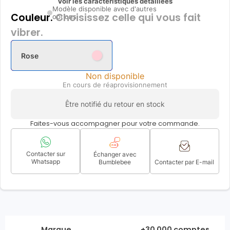
Voir les caractéristiques détaillées
Modèle disponible avec d'autres
Couleur.
Choisissez celle qui vous fait
options
vibrer.
Rose
Non disponible
En cours de réaprovisionnement
Être notifié du retour en stock
Faites-vous accompagner pour votre commande.
Contacter sur
Échanger avec
Whatsapp
Bumblebee
Contacter par E-mail
Marque
+30 000 comptes