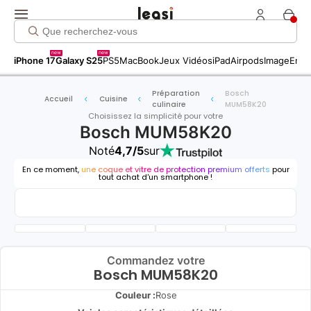
new
new
iPhone 17
Galaxy S25
PS5
MacBook
Jeux Vidéos
iPad
Airpods
Image
Entr
Préparation
Bosch
Accueil
Cuisine
culinaire
MUM58K20
Choisissez la simplicité pour votre
Bosch MUM58K20
Noté
4,7/5
sur
En ce moment,
une coque et vitre de protection premium offerts
pour
tout achat d'un smartphone !
Commandez votre
Bosch MUM58K20
Couleur :
Rose