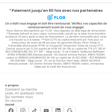
* Paiement jusqu'en 60 fois avec nos partenaires
Un crédit vous engage et doit être remboursé. Vérifiez vos capacités de
remboursement avant de vous engager.
*Sous réserve d’acceptation par FLOA. Vous disposez du délai légal de rétractation.
**Exemple indicatif et sans valeur contractuelle calculé sur la base d'une première
échéance 30 jours après la date du financement. La dernière mensualité peut varier
à la hausse ou à la baisse. ***Soit 0,17% du capital emprunté par mois pour un
emprunteur de moins de 66 ans pour les garanties Décès, Perte Totale et
Irréversible d'Autonomie (PTIA) et Incapacité Temporaire Totale de travail (ITT).
Contrat souscrit par FLOA auprès de ACM VIE SA (SA au capital de 778 371 392 €–
RCS STRASBOURG 332 377 597 – Siège social : 4 rue Frédéric-Guillaume Raiffeisen -
67000 STRASBOURG Adresse postale : 63 Chemin Antoine Pardon, 69814 TASSIN
cedex) et SERENIS ASSURANCES SA (SA au capital de 16 422 000€ – RCS ROMANS
350 838 686 – Siège social : 25 rue du Docteur Henri Abel, 26000 VALENCE -
Adresse postale : 63 Chemin Antoine Pardon, 69814 TASSIN cedex), entreprises
régies par le Code des Assurances.
A propos
Comment ça marche
Leasi, en quelques mots
Qui sommes nous
On recrute
Social