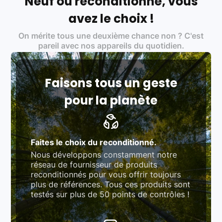
Neuf ou reconditionné, vous
Labels environnementaux & qualité de nos partenaires
:
avez le choix !
Certifications ADEME / ISO 14001 pour le
On mérite tous une deuxième chance non ? C'est
traitement des déchets électroniques (DEEE)
Produits testés et vérifiés selon des standards
pareil avec nos appareils du quotidien.
rigoureux (80 à 100 points de contrôle en
fonction des produits)
Respect des normes RAEE, RoHS, et du
référentiel QualiRepar (bonus réparation)
Faisons tous un geste
pour la planète
Faites le choix du reconditionné.
Nous développons constamment notre
réseau de fournisseur de produits
reconditionnés pour vous offrir toujours
plus de références. Tous ces produits sont
testés sur plus de 50 points de contrôles !