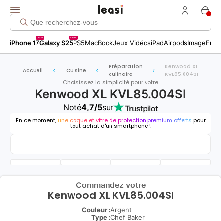
new
new
iPhone 17
Galaxy S25
PS5
MacBook
Jeux Vidéos
iPad
Airpods
Image
Entr
Préparation
Kenwood XL
Accueil
Cuisine
culinaire
KVL85.004SI
Choisissez la simplicité pour votre
Kenwood XL KVL85.004SI
Noté
4,7/5
sur
En ce moment,
une coque et vitre de protection premium offerts
pour
tout achat d'un smartphone !
Commandez votre
Kenwood XL KVL85.004SI
Couleur :
Argent
Type
:
Chef Baker