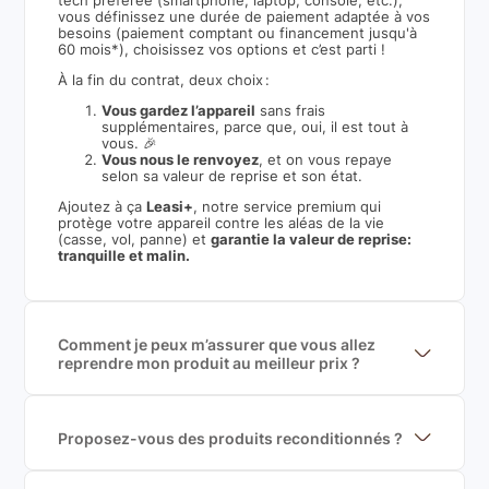
tech préférée (smartphone, laptop, console, etc.),
vous définissez une durée de paiement adaptée à vos
besoins (paiement comptant ou financement jusqu'à
60 mois*), choisissez vos options et c’est parti !
À la fin du contrat, deux choix :
Vous gardez l’appareil
sans frais
supplémentaires, parce que, oui, il est tout à
vous. 🎉
Vous nous le renvoyez
, et on vous repaye
selon sa valeur de reprise et son état.
Ajoutez à ça
Leasi+
, notre service premium qui
protège votre appareil contre les aléas de la vie
(casse, vol, panne) et
garantie la valeur de reprise:
tranquille et malin.
Comment je peux m’assurer que vous allez
reprendre mon produit au meilleur prix ?
Nous sommes connecté à l’ensemble des plus gros
acteurs européens du marché ce qui nous permet de
mettre en concurrence de nombreuse offres et vous
garantir le meilleur prix de rachat. De plus, nous
Proposez-vous des produits reconditionnés ?
sommes rémunéré à la commission sur la valeur de
Nous proposons des produits neufs et
rachat du produit (cette commission est
reconditionnés. Nous travaillons exclusivement avec
exclusivement payé par les acheteurs).
des fournisseurs de renoms, ne proposons que des