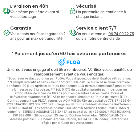
Livraison en 48h
Sécurisé
Voir même peut être avant si
Un partenaire de confiance à
vous êtes sage
chaque instant
Garantie
Service client 7/7
Vos achats neufs sont garantis 2
On vous attend au
09 74 99 72 75
ans pour un max de tranquillité
ou via notre
centre d'aide
* Paiement jusqu'en 60 fois avec nos partenaires
Un crédit vous engage et doit être remboursé. Vérifiez vos capacités de
remboursement avant de vous engager.
*Sous réserve d’acceptation par FLOA. Vous disposez du délai légal de rétractation.
**Exemple indicatif et sans valeur contractuelle calculé sur la base d'une première
échéance 30 jours après la date du financement. La dernière mensualité peut varier
à la hausse ou à la baisse. ***Soit 0,17% du capital emprunté par mois pour un
emprunteur de moins de 66 ans pour les garanties Décès, Perte Totale et
Irréversible d'Autonomie (PTIA) et Incapacité Temporaire Totale de travail (ITT).
Contrat souscrit par FLOA auprès de ACM VIE SA (SA au capital de 778 371 392 €–
RCS STRASBOURG 332 377 597 – Siège social : 4 rue Frédéric-Guillaume Raiffeisen -
67000 STRASBOURG Adresse postale : 63 Chemin Antoine Pardon, 69814 TASSIN
cedex) et SERENIS ASSURANCES SA (SA au capital de 16 422 000€ – RCS ROMANS
350 838 686 – Siège social : 25 rue du Docteur Henri Abel, 26000 VALENCE -
Adresse postale : 63 Chemin Antoine Pardon, 69814 TASSIN cedex), entreprises
régies par le Code des Assurances.