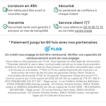
Livraison en 48h
Sécurisé
Voir même peut être avant si
Un partenaire de confiance à
vous êtes sage
chaque instant
Garantie
Service client 7/7
Vos achats neufs sont garantis 2
On vous attend au
09 74 99 72 75
ans pour un max de tranquillité
ou via notre
centre d'aide
* Paiement jusqu'en 60 fois avec nos partenaires
Un crédit vous engage et doit être remboursé. Vérifiez vos capacités de
remboursement avant de vous engager.
*Sous réserve d’acceptation par FLOA. Vous disposez du délai légal de rétractation.
**Exemple indicatif et sans valeur contractuelle calculé sur la base d'une première
échéance 30 jours après la date du financement. La dernière mensualité peut varier
à la hausse ou à la baisse. ***Soit 0,17% du capital emprunté par mois pour un
emprunteur de moins de 66 ans pour les garanties Décès, Perte Totale et
Irréversible d'Autonomie (PTIA) et Incapacité Temporaire Totale de travail (ITT).
Contrat souscrit par FLOA auprès de ACM VIE SA (SA au capital de 778 371 392 €–
RCS STRASBOURG 332 377 597 – Siège social : 4 rue Frédéric-Guillaume Raiffeisen -
67000 STRASBOURG Adresse postale : 63 Chemin Antoine Pardon, 69814 TASSIN
cedex) et SERENIS ASSURANCES SA (SA au capital de 16 422 000€ – RCS ROMANS
350 838 686 – Siège social : 25 rue du Docteur Henri Abel, 26000 VALENCE -
Adresse postale : 63 Chemin Antoine Pardon, 69814 TASSIN cedex), entreprises
régies par le Code des Assurances.