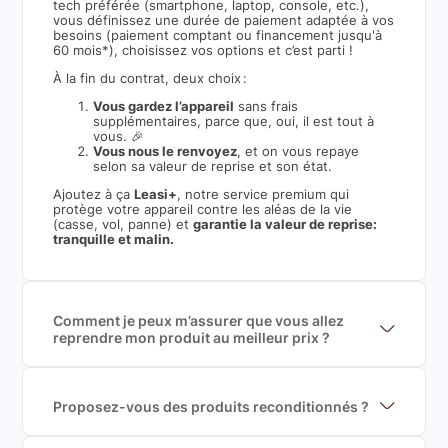
tech préférée (smartphone, laptop, console, etc.),
vous définissez une durée de paiement adaptée à vos
besoins (paiement comptant ou financement jusqu'à
60 mois*), choisissez vos options et c’est parti !
À la fin du contrat, deux choix :
Vous gardez l’appareil
sans frais
supplémentaires, parce que, oui, il est tout à
vous. 🎉
Vous nous le renvoyez
, et on vous repaye
selon sa valeur de reprise et son état.
Ajoutez à ça
Leasi+
, notre service premium qui
protège votre appareil contre les aléas de la vie
(casse, vol, panne) et
garantie la valeur de reprise:
tranquille et malin.
Comment je peux m’assurer que vous allez
reprendre mon produit au meilleur prix ?
Nous sommes connecté à l’ensemble des plus gros
acteurs européens du marché ce qui nous permet de
mettre en concurrence de nombreuse offres et vous
garantir le meilleur prix de rachat. De plus, nous
Proposez-vous des produits reconditionnés ?
sommes rémunéré à la commission sur la valeur de
Nous proposons des produits neufs et
rachat du produit (cette commission est
reconditionnés. Nous travaillons exclusivement avec
exclusivement payé par les acheteurs).