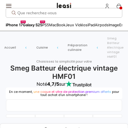
new
new
iPhone 17
Galaxy S25
PS5
MacBook
Jeux Vidéos
iPad
Airpods
Image
Entr
Smeg
Batteur
Préparation
Accueil
Cuisine
électrique
culinaire
vintage
HMF01
Choisissez la simplicité pour votre
Smeg Batteur électrique vintage
HMF01
Noté
4,7/5
sur
En ce moment,
une coque et vitre de protection premium offerts
pour
tout achat d'un smartphone !