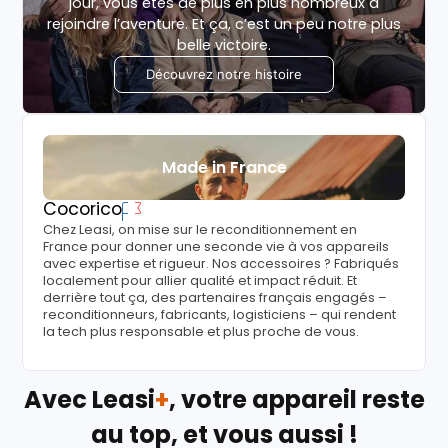
jour, vous êtes de plus en plus nombreux à
rejoindre l’aventure. Et ça, c’est un peu notre plus
belle victoire.
Découvrez notre histoire
Made in France
Cocorico
Chez Leasi, on mise sur le reconditionnement en
France pour donner une seconde vie à vos appareils
avec expertise et rigueur. Nos accessoires ? Fabriqués
localement pour allier qualité et impact réduit. Et
derrière tout ça, des partenaires français engagés –
reconditionneurs, fabricants, logisticiens – qui rendent
la tech plus responsable et plus proche de vous.
Avec Leasi
+
, votre appareil reste
au top, et vous aussi !