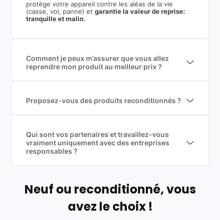
protège votre appareil contre les aléas de la vie
(casse, vol, panne) et
garantie la valeur de reprise:
tranquille et malin.
Comment je peux m’assurer que vous allez
reprendre mon produit au meilleur prix ?
Nous sommes connecté à l’ensemble des plus gros
acteurs européens du marché ce qui nous permet de
mettre en concurrence de nombreuse offres et vous
garantir le meilleur prix de rachat. De plus, nous
Proposez-vous des produits reconditionnés ?
sommes rémunéré à la commission sur la valeur de
Nous proposons des produits neufs et
rachat du produit (cette commission est
reconditionnés. Nous travaillons exclusivement avec
exclusivement payé par les acheteurs).
des fournisseurs de renoms, ne proposons que des
produits officiels de grandes marques et du
Qui sont vos partenaires et travaillez-vous
reconditionné de haute qualité
vraiment uniquement avec des entreprises
responsables ?
Oui, chez Leasi, on sélectionne nos partenaires avec
soin, et
on travaille uniquement avec des acteurs
Français et Européen, engagés dans une démarche
écoresponsable, éthique, et de qualité.
Neuf ou reconditionné, vous
Labels environnementaux & qualité de nos partenaires
:
avez le choix !
Certifications ADEME / ISO 14001 pour le