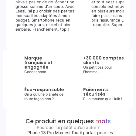
n’avais pas envie de lâcher une
et tout s’est super bie
grosse somme d’un coup. Avec
console est neuve, et 
Leasi, j’ai pu choisir des petites
en plusieurs mois m’a 
mensualités adaptées à mon
faire plaisir sans stress.
budget. Smartphone reçu en
pris l’assurance Leasi+
quelques jours, nickel et bien
tranquille. Super expér
emballé. Franchement, top !
Marque
+30 000 comptes
française et
clients
engagnée
Un petit pas pour
Cocoricoooo
l'homme ...
Éco-responsable
Paiements
sécurisés
On a qu'une planète de
toute façon non ?
Plus robuste que Hulk !
Ce produit en quelques
mots
Pourquoi lui plutôt qu'un autre ?
L’iPhone 13 Pro Max est l’outil parfait pour les