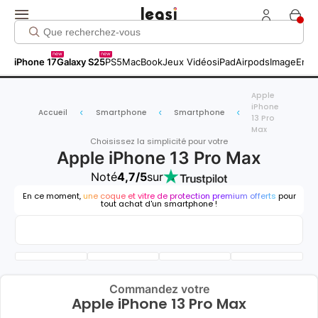
new
new
iPhone 17
Galaxy S25
PS5
MacBook
Jeux Vidéos
iPad
Airpods
Image
Entr
Apple
iPhone
Accueil
Smartphone
Smartphone
13 Pro
Max
Choisissez la simplicité pour votre
Apple iPhone 13 Pro Max
Noté
4,7/5
sur
En ce moment,
une coque et vitre de protection premium offerts
pour
tout achat d'un smartphone !
Commandez votre
Apple iPhone 13 Pro Max