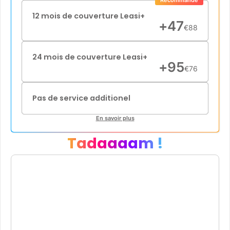
Recommandé
12 mois de couverture Leasi+
+
47
€
88
24 mois de couverture Leasi+
+
95
€
76
Pas de service additionel
En savoir plus
Tadaaaam !