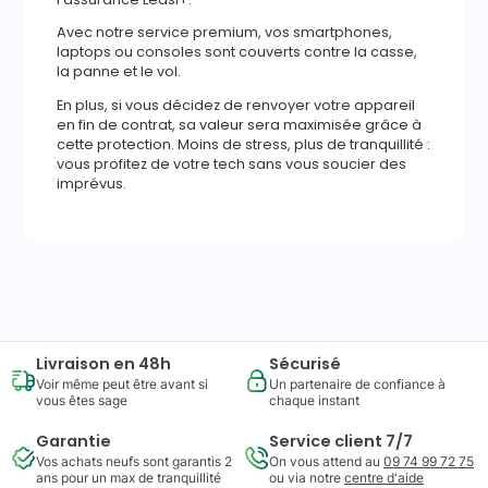
Avec notre service premium, vos smartphones,
laptops ou consoles sont couverts contre la casse,
la panne et le vol.
En plus, si vous décidez de renvoyer votre appareil
en fin de contrat, sa valeur sera maximisée grâce à
cette protection. Moins de stress, plus de tranquillité :
vous profitez de votre tech sans vous soucier des
imprévus.
516
,
79
€
Ajouter au panier
Reprise minimum
garantie
148
€
Livraison en 48h
Sécurisé
Voir même peut être avant si
Un partenaire de confiance à
vous êtes sage
chaque instant
Garantie
Service client 7/7
Vos achats neufs sont garantis 2
On vous attend au
09 74 99 72 75
ans pour un max de tranquillité
ou via notre
centre d'aide