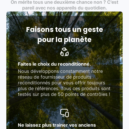
On mérite tous une deuxième chance non ? C'est
traitement des déchets électroniques (DEEE)
Produits testés et vérifiés selon des standards
pareil avec nos appareils du quotidien.
rigoureux (80 à 100 points de contrôle en
fonction des produits)
Respect des normes RAEE, RoHS, et du
référentiel QualiRepar (bonus réparation)
Faisons tous un geste
pour la planète
Faites le choix du reconditionné.
Nous développons constamment notre
réseau de fournisseur de produits
reconditionnés pour vous offrir toujours
plus de références. Tous ces produits sont
testés sur plus de 50 points de contrôles !
Ne laissez plus trainer vos anciens