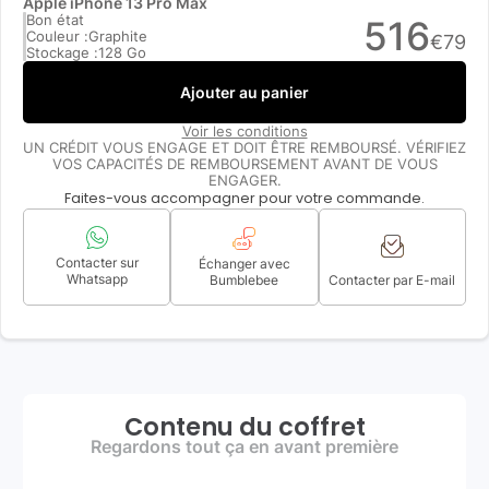
Apple iPhone 13 Pro Max
Bon état
516
Couleur :
Graphite
€
79
Stockage :
128 Go
Ajouter au panier
Voir les conditions
UN CRÉDIT VOUS ENGAGE ET DOIT ÊTRE REMBOURSÉ. VÉRIFIEZ
VOS CAPACITÉS DE REMBOURSEMENT AVANT DE VOUS
ENGAGER.
Faites-vous accompagner pour votre commande.
Contacter sur
Échanger avec
Whatsapp
Bumblebee
Contacter par E-mail
Contenu du coffret
Regardons tout ça en avant première