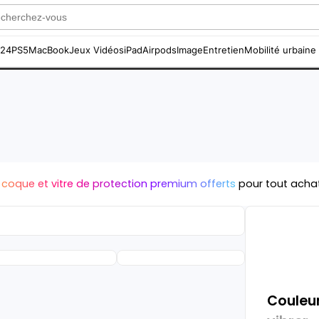
S24
PS5
MacBook
Jeux Vidéos
iPad
Airpods
Image
Entretien
Mobilité urbaine
 coque et vitre de protection premium offerts
pour tout acha
Couleur