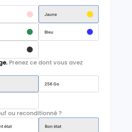
Jaune
Bleu
ge.
Prenez ce dont vous avez
256 Go
uf ou reconditionné ?
nt état
Bon état