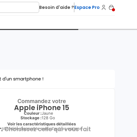
Besoin d'aide ?
Espace Pro
t d'un smartphone !
Commandez votre
Apple iPhone 15
Couleur :
Jaune
Stockage :
128 Go
Voir les caractéristiques détaillées
.
Choisissez celle qui vous fait
Modèle disponible avec d'autres options