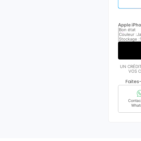
Apple iPh
Bon état
Couleur :
J
Stockage :
UN CRÉDI
VOS C
Faite
Contact
What