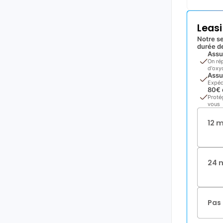
Leas
Notre se
durée de
Assu
On ré
d'oxyd
Assu
Expéd
80€ 
Proté
vous
12 
24 
Pas 