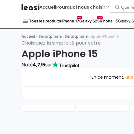
Accueil
Pourquoi nous choisir ?
new
new
Tous les produits
iPhone 17
Galaxy S25
iPhone 15
Galaxy 
Accueil
Smartphone
Smartphone
Apple iPhone 15
Choisissez la simplicité pour votre
Apple iPhone 15
Noté
4,7/5
sur
En ce moment,
une