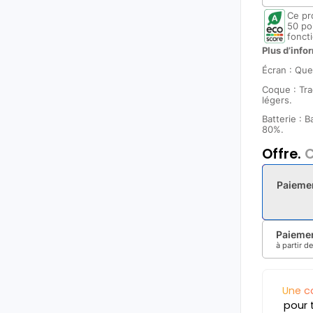
Ce pr
50 po
foncti
Plus d’infor
Écran : Que
Coque : Tra
légers.
Batterie : 
80%.
Offre.
C
Paieme
Paiemen
à partir d
Une c
pour 