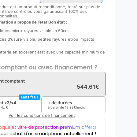
oduit est un produit reconditionné, testé sur plus de
ints de contrôles vous garantissant 100% des
onnalités.
mation à propos de l’état Bon état :
lques micro-rayures visibles à 50cm.
ces d'usure visible, petites rayures et/ou impacts
Batterie en excellent état avec une capacité minimum de
omptant ou avec financement ?
nt comptant
544
,
61
€
sans frais
t x3/x4
+ de durées
e
4x
€
à partir de
18
,
98
€/mois²
Voir les conditions de financement
oque et vitre de protection premium offerts
tout achat d'un smartphone actuellement !