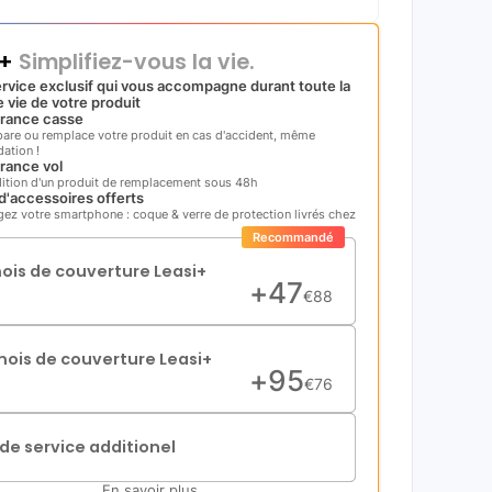
i+
Simplifiez-vous la vie.
rvice exclusif qui vous accompagne durant toute la
 vie de votre produit
rance casse
pare ou remplace votre produit en cas d'accident, même
ation !
rance vol
ition d'un produit de remplacement sous 48h
d'accessoires offerts
gez votre smartphone : coque & verre de protection livrés chez
Recommandé
mois de couverture Leasi+
+
47
€
88
mois de couverture Leasi+
+
95
€
76
de service additionel
En savoir plus