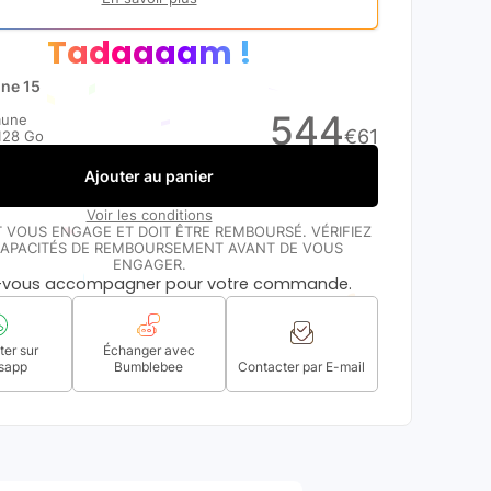
Tadaaaam !
one 15
544
aune
€
61
128 Go
Ajouter au panier
Voir les conditions
T VOUS ENGAGE ET DOIT ÊTRE REMBOURSÉ. VÉRIFIEZ
APACITÉS DE REMBOURSEMENT AVANT DE VOUS
ENGAGER.
s-vous accompagner pour votre commande.
er sur
Échanger avec
sapp
Bumblebee
Contacter par E-mail