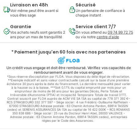
Livraison en 48h
Sécurisé
Voir même peut être avant si
Un partenaire de confiance à
vous êtes sage
chaque instant
Garantie
Service client 7/7
Vos achats neufs sont garantis 2
On vous attend au
09 74 99 72 75
ans pour un max de tranquillité
ou via notre
centre d'aide
* Paiement jusqu'en 60 fois avec nos partenaires
Un crédit vous engage et doit être remboursé. Vérifiez vos capacités de
remboursement avant de vous engager.
*Sous réserve d’acceptation par FLOA. Vous disposez du délai légal de rétractation.
**Exemple indicatif et sans valeur contractuelle calculé sur la base d'une première
échéance 30 jours après la date du financement. La dernière mensualité peut varier
à la hausse ou à la baisse. ***Soit 0,17% du capital emprunté par mois pour un
emprunteur de moins de 66 ans pour les garanties Décès, Perte Totale et
Irréversible d'Autonomie (PTIA) et Incapacité Temporaire Totale de travail (ITT).
Contrat souscrit par FLOA auprès de ACM VIE SA (SA au capital de 778 371 392 €–
RCS STRASBOURG 332 377 597 – Siège social : 4 rue Frédéric-Guillaume Raiffeisen -
67000 STRASBOURG Adresse postale : 63 Chemin Antoine Pardon, 69814 TASSIN
cedex) et SERENIS ASSURANCES SA (SA au capital de 16 422 000€ – RCS ROMANS
350 838 686 – Siège social : 25 rue du Docteur Henri Abel, 26000 VALENCE -
Adresse postale : 63 Chemin Antoine Pardon, 69814 TASSIN cedex), entreprises
régies par le Code des Assurances.