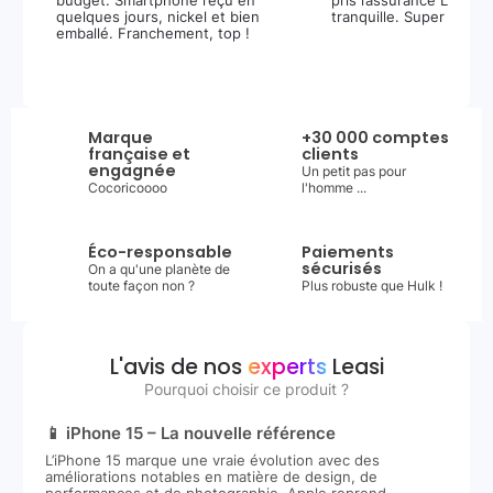
budget. Smartphone reçu en
pris l’assurance Leasi+
quelques jours, nickel et bien
tranquille. Super expér
emballé. Franchement, top !
Marque
+30 000 comptes
française et
clients
engagnée
Un petit pas pour
Cocoricoooo
l'homme ...
Éco-responsable
Paiements
sécurisés
On a qu'une planète de
toute façon non ?
Plus robuste que Hulk !
L'avis de nos
experts
Leasi
Pourquoi choisir ce produit ?
📱 iPhone 15 – La nouvelle référence
L’iPhone 15 marque une vraie évolution avec des
améliorations notables en matière de design, de