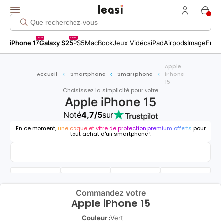
new
new
iPhone 17
Galaxy S25
PS5
MacBook
Jeux Vidéos
iPad
Airpods
Image
Entr
Apple
Accueil
Smartphone
Smartphone
iPhone
15
Choisissez la simplicité pour votre
Apple iPhone 15
Noté
4,7/5
sur
En ce moment,
une coque et vitre de protection premium offerts
pour
tout achat d'un smartphone !
Commandez votre
Apple iPhone 15
Couleur :
Vert