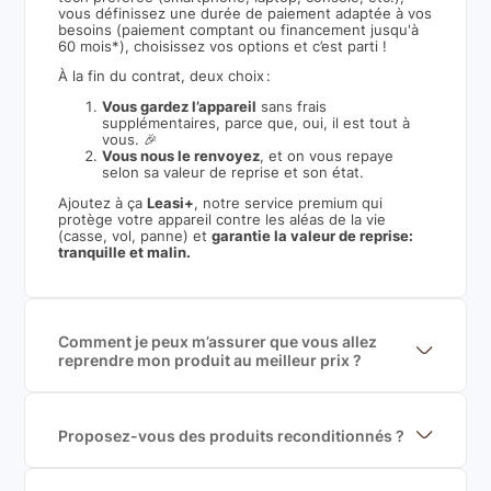
vous définissez une durée de paiement adaptée à vos
besoins (paiement comptant ou financement jusqu'à
60 mois*), choisissez vos options et c’est parti !
À la fin du contrat, deux choix :
Vous gardez l’appareil
sans frais
supplémentaires, parce que, oui, il est tout à
vous. 🎉
Vous nous le renvoyez
, et on vous repaye
selon sa valeur de reprise et son état.
Ajoutez à ça
Leasi+
, notre service premium qui
protège votre appareil contre les aléas de la vie
(casse, vol, panne) et
garantie la valeur de reprise:
tranquille et malin.
Comment je peux m’assurer que vous allez
reprendre mon produit au meilleur prix ?
Nous sommes connecté à l’ensemble des plus gros
acteurs européens du marché ce qui nous permet de
mettre en concurrence de nombreuse offres et vous
garantir le meilleur prix de rachat. De plus, nous
Proposez-vous des produits reconditionnés ?
sommes rémunéré à la commission sur la valeur de
Nous proposons des produits neufs et
rachat du produit (cette commission est
reconditionnés. Nous travaillons exclusivement avec
exclusivement payé par les acheteurs).
des fournisseurs de renoms, ne proposons que des