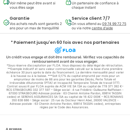
Voir même peut être avant si
Un partenaire de confiance à
vous êtes sage
chaque instant
Garantie
Service client 7/7
Vos achats neufs sont garantis 2
On vous attend au
09 74 99 72 75
ans pour un max de tranquillité
ou via notre
centre d'aide
* Paiement jusqu'en 60 fois avec nos partenaires
Un crédit vous engage et doit être remboursé. Vérifiez vos capacités de
remboursement avant de vous engager.
*Sous réserve d’acceptation par FLOA. Vous disposez du délai légal de rétractation.
**Exemple indicatif et sans valeur contractuelle calculé sur la base d'une première
échéance 30 jours après la date du financement. La dernière mensualité peut varier
à la hausse ou à la baisse. ***Soit 0,17% du capital emprunté par mois pour un
emprunteur de moins de 66 ans pour les garanties Décès, Perte Totale et
Irréversible d'Autonomie (PTIA) et Incapacité Temporaire Totale de travail (ITT).
Contrat souscrit par FLOA auprès de ACM VIE SA (SA au capital de 778 371 392 €–
RCS STRASBOURG 332 377 597 – Siège social : 4 rue Frédéric-Guillaume Raiffeisen -
67000 STRASBOURG Adresse postale : 63 Chemin Antoine Pardon, 69814 TASSIN
cedex) et SERENIS ASSURANCES SA (SA au capital de 16 422 000€ – RCS ROMANS
350 838 686 – Siège social : 25 rue du Docteur Henri Abel, 26000 VALENCE -
Adresse postale : 63 Chemin Antoine Pardon, 69814 TASSIN cedex), entreprises
régies par le Code des Assurances.
A propos