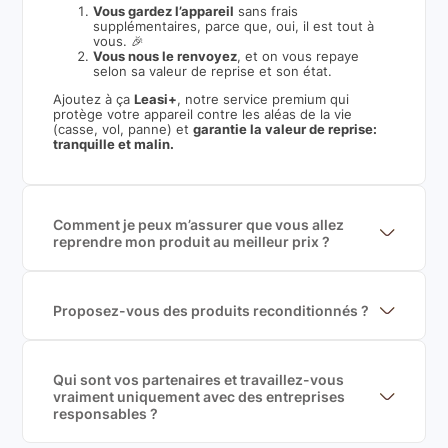
Vous gardez l’appareil
sans frais
supplémentaires, parce que, oui, il est tout à
vous. 🎉
Vous nous le renvoyez
, et on vous repaye
selon sa valeur de reprise et son état.
Ajoutez à ça
Leasi+
, notre service premium qui
protège votre appareil contre les aléas de la vie
(casse, vol, panne) et
garantie la valeur de reprise:
tranquille et malin.
Comment je peux m’assurer que vous allez
reprendre mon produit au meilleur prix ?
Nous sommes connecté à l’ensemble des plus gros
acteurs européens du marché ce qui nous permet de
mettre en concurrence de nombreuse offres et vous
garantir le meilleur prix de rachat. De plus, nous
Proposez-vous des produits reconditionnés ?
sommes rémunéré à la commission sur la valeur de
Nous proposons des produits neufs et
rachat du produit (cette commission est
reconditionnés. Nous travaillons exclusivement avec
exclusivement payé par les acheteurs).
des fournisseurs de renoms, ne proposons que des
produits officiels de grandes marques et du
Qui sont vos partenaires et travaillez-vous
reconditionné de haute qualité
vraiment uniquement avec des entreprises
responsables ?
Oui, chez Leasi, on sélectionne nos partenaires avec
soin, et
on travaille uniquement avec des acteurs