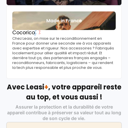
Made in France
Cocorico
Chez Leasi, on mise sur le reconditionnement en
France pour donner une seconde vie à vos appareils
avec expertise et rigueur. Nos accessoires ? Fabriqués
localement pour allier qualité et impact réduit. Et
derrière tout ça, des partenaires français engagés –
reconditionneurs, fabricants, logisticiens – qui rendent
la tech plus responsable et plus proche de vous.
Avec Leasi
+
, votre appareil reste
au top, et vous aussi !
Assurer la protection et la durabilité de votre
appareil contribue à préserver sa valeur tout au long
de son cycle de vie.