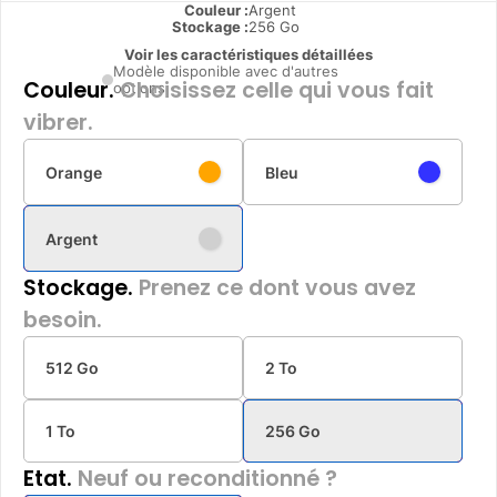
Couleur :
Argent
Stockage :
256 Go
Voir les caractéristiques détaillées
Modèle disponible avec d'autres
Couleur.
Choisissez celle qui vous fait
options
vibrer.
Orange
Bleu
Argent
Stockage.
Prenez ce dont vous avez
besoin.
512 Go
2 To
1 To
256 Go
Etat.
Neuf ou reconditionné ?