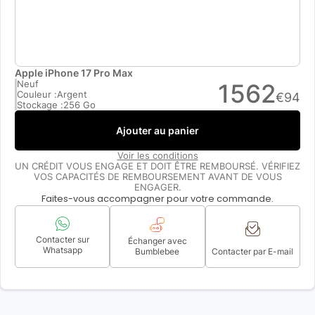
Apple iPhone 17 Pro Max
Neuf
1562
Couleur :
Argent
€
94
Stockage :
256 Go
Ajouter au panier
Voir les conditions
UN CRÉDIT VOUS ENGAGE ET DOIT ÊTRE REMBOURSÉ. VÉRIFIEZ
VOS CAPACITÉS DE REMBOURSEMENT AVANT DE VOUS
ENGAGER.
Faites-vous accompagner pour votre commande.
Contacter sur
Échanger avec
Whatsapp
Bumblebee
Contacter par E-mail