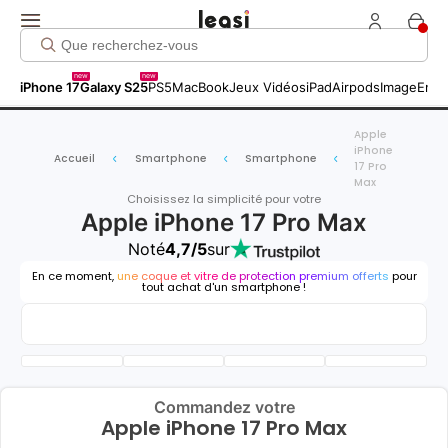
new
new
iPhone 17
Galaxy S25
PS5
MacBook
Jeux Vidéos
iPad
Airpods
Image
Entr
Apple
iPhone
Accueil
Smartphone
Smartphone
17 Pro
Max
Choisissez la simplicité pour votre
Apple iPhone 17 Pro Max
Noté
4,7/5
sur
En ce moment,
une coque et vitre de protection premium offerts
pour
tout achat d'un smartphone !
Commandez votre
Apple iPhone 17 Pro Max