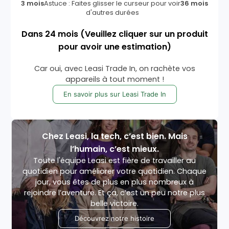
3 mois
Astuce : Faites glisser le curseur pour voir
36 mois
d'autres durées
Dans
24
mois
(Veuillez cliquer sur un produit
pour avoir une estimation)
Car oui, avec Leasi Trade In, on rachète vos
appareils à tout moment !
En savoir plus sur Leasi Trade In
Chez Leasi, la tech, c’est bien. Mais
l’humain, c’est mieux.
Toute l'équipe Leasi est fière de travailler au
quotidien pour améliorer votre quotidien. Chaque
jour, vous êtes de plus en plus nombreux à
rejoindre l’aventure. Et ça, c’est un peu notre plus
belle victoire.
Découvrez notre histoire