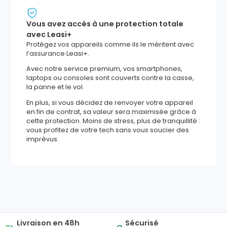
Vous avez accès à une protection totale
avec Leasi+
Protégez vos appareils comme ils le méritent avec
l’assurance Leasi+.
Avec notre service premium, vos smartphones,
laptops ou consoles sont couverts contre la casse,
la panne et le vol.
En plus, si vous décidez de renvoyer votre appareil
en fin de contrat, sa valeur sera maximisée grâce à
cette protection. Moins de stress, plus de tranquillité :
vous profitez de votre tech sans vous soucier des
imprévus.
1562
,
94
€
Ajouter au panier
Reprise minimum
garantie
488
€
Livraison en 48h
Sécurisé