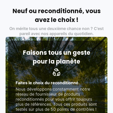
Français et Européen, engagés dans une démarche
écoresponsable, éthique, et de qualité.
Neuf ou reconditionné, vous
Labels environnementaux & qualité de nos partenaires
:
avez le choix !
Certifications ADEME / ISO 14001 pour le
On mérite tous une deuxième chance non ? C'est
traitement des déchets électroniques (DEEE)
Produits testés et vérifiés selon des standards
pareil avec nos appareils du quotidien.
rigoureux (80 à 100 points de contrôle en
fonction des produits)
Respect des normes RAEE, RoHS, et du
référentiel QualiRepar (bonus réparation)
Faisons tous un geste
pour la planète
Faites le choix du reconditionné.
Nous développons constamment notre
réseau de fournisseur de produits
reconditionnés pour vous offrir toujours
plus de références. Tous ces produits sont
testés sur plus de 50 points de contrôles !