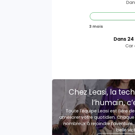
Dan
3 mois
Dans
24
Car 
Chez Leasi, la tech
l’humain, c’
Toute l'équipe Leasi est fière de
améliorer votre quotidien. Chaque 
nombreux à rejoindre l’aventure. 
belle vic