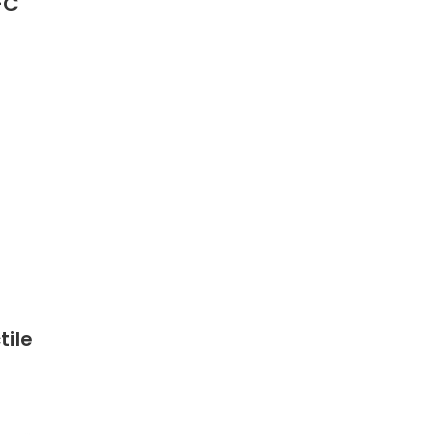
-C
tile