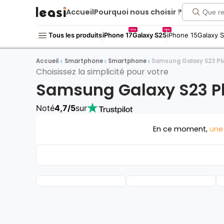
Accueil
Pourquoi nous choisir ?
new
new
Tous les produits
iPhone 17
Galaxy S25
iPhone 15
Galaxy 
Accueil
Smartphone
Smartphone
Samsung Galaxy S23 Pl
Choisissez la simplicité pour votre
Samsung Galaxy S23 P
Noté
4,7/5
sur
En ce moment,
une