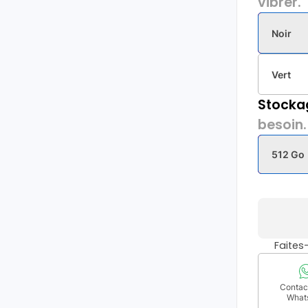
vibrer.
Noir
Vert
Stocka
besoin.
512 Go
Faite
Contact
What