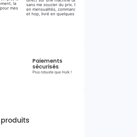
direct sur une machine de compet’
ement, la
sans me soucier du prix. Paiement
 pour mes
en mensualités, commande fluide,
et hop, livré en quelques jours.
Paiements
sécurisés
Plus robuste que Hulk !
 produits