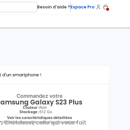
Besoin d'aide ?
Espace Pro
t d'un smartphone !
Commandez votre
Samsung Galaxy S23 Plus
Couleur :
Noir
Stockage :
512 Go
Voir les caractéristiques détaillées
.
Choisissez celle qui vous fait
Modèle disponible avec d'autres options