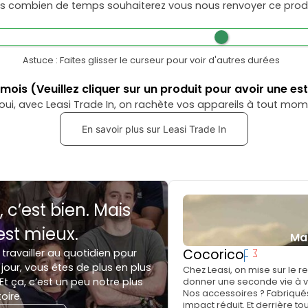
s combien de temps souhaiterez vous nous renvoyer ce produ
Astuce : Faites glisser le curseur pour voir d'autres durées
mois
(Veuillez cliquer sur un produit pour avoir une es
oui, avec Leasi Trade In, on rachète vos appareils à tout mom
En savoir plus sur Leasi Trade In
, c’est bien. Mais
est mieux.
Ma
Cocorico
 travailler au quotidien pour
jour, vous êtes de plus en plus
Chez Leasi, on mise sur le 
Et ça, c’est un peu notre plus
donner une seconde vie à vo
Nos accessoires ? Fabriqués
toire.
impact réduit. Et derrière to