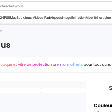
S24
PS5
MacBook
Jeux Vidéos
iPad
Airpods
Image
Entretien
Mobilité urbaine
us
lus
 coque et vitre de protection premium offerts
pour tout acha
Couleur