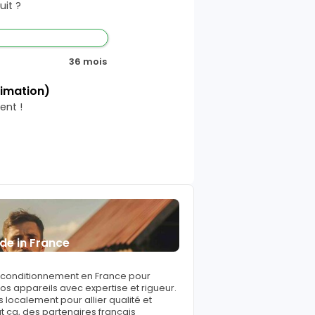
it ?
36 mois
timation)
ent !
de in France
reconditionnement en France pour
s appareils avec expertise et rigueur.
 localement pour allier qualité et
ut ça, des partenaires français