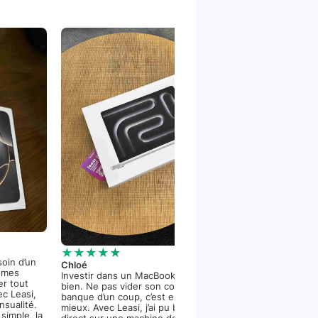
★★★★★
Vincent
★★★★★
J’ai enfin un iPho
soin d’un
Chloé
me ruiner en une 
r mes
Investir dans un MacBook Pro, c’est
est canon, la cam
er tout
bien. Ne pas vider son compte en
dinguerie et la ba
ec Leasi,
banque d’un coup, c’est encore
bien. Merci Leasi 
ensualité.
mieux. Avec Leasi, j’ai pu bosser
mensualités et la 
simple, la