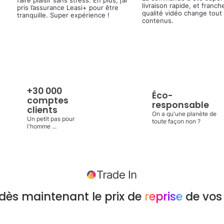
faire plaisir sans stress. En plus, j’ai
livraison rapide, et franch
pris l’assurance Leasi+ pour être
qualité vidéo change tout
tranquille. Super expérience !
contenus.
+30 000
Éco-
comptes
responsable
clients
On a qu'une planète de
Un petit pas pour
toute façon non ?
l'homme ...
dès maintenant le prix de
reprise
de vos