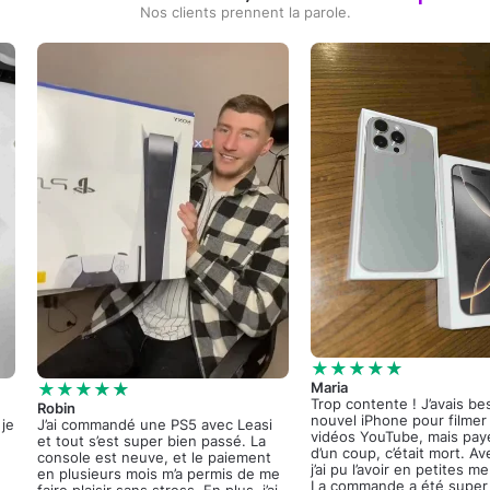
Nos clients prennent la parole.
★★★★★
★★★★★
Maria
Trop contente ! J’avais be
Robin
nouvel iPhone pour filme
 je
J’ai commandé une PS5 avec Leasi
vidéos YouTube, mais pay
et tout s’est super bien passé. La
d’un coup, c’était mort. Av
console est neuve, et le paiement
j’ai pu l’avoir en petites m
en plusieurs mois m’a permis de me
La commande a été super 