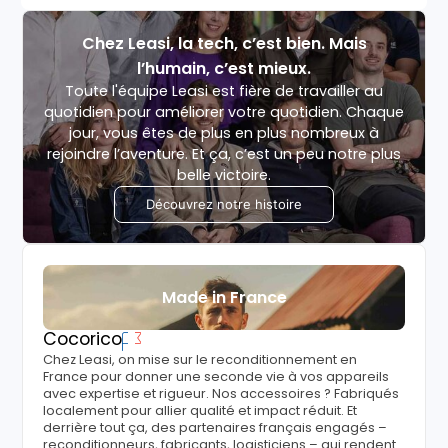
Chez Leasi, la tech, c’est bien. Mais
l’humain, c’est mieux.
Toute l'équipe Leasi est fière de travailler au
quotidien pour améliorer votre quotidien. Chaque
jour, vous êtes de plus en plus nombreux à
rejoindre l’aventure. Et ça, c’est un peu notre plus
belle victoire.
Découvrez notre histoire
Made in France
Cocorico
Chez Leasi, on mise sur le reconditionnement en
France pour donner une seconde vie à vos appareils
avec expertise et rigueur. Nos accessoires ? Fabriqués
localement pour allier qualité et impact réduit. Et
derrière tout ça, des partenaires français engagés –
reconditionneurs, fabricants, logisticiens – qui rendent