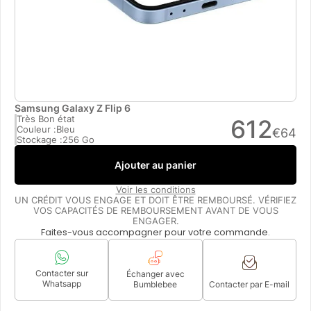
Samsung Galaxy Z Flip 6
Très Bon état
612
Couleur :
Bleu
€
64
Stockage :
256 Go
Ajouter au panier
Voir les conditions
UN CRÉDIT VOUS ENGAGE ET DOIT ÊTRE REMBOURSÉ. VÉRIFIEZ
VOS CAPACITÉS DE REMBOURSEMENT AVANT DE VOUS
ENGAGER.
Faites-vous accompagner pour votre commande.
Contacter sur
Échanger avec
Whatsapp
Bumblebee
Contacter par E-mail