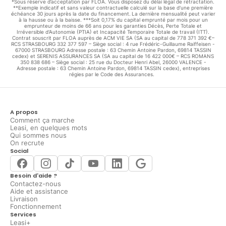
*Sous réserve d’acceptation par FLOA. Vous disposez du délai légal de rétractation.
**Exemple indicatif et sans valeur contractuelle calculé sur la base d'une première
échéance 30 jours après la date du financement. La dernière mensualité peut varier
à la hausse ou à la baisse. ***Soit 0,17% du capital emprunté par mois pour un
emprunteur de moins de 66 ans pour les garanties Décès, Perte Totale et
Irréversible d'Autonomie (PTIA) et Incapacité Temporaire Totale de travail (ITT).
Contrat souscrit par FLOA auprès de ACM VIE SA (SA au capital de 778 371 392 €–
RCS STRASBOURG 332 377 597 – Siège social : 4 rue Frédéric-Guillaume Raiffeisen -
67000 STRASBOURG Adresse postale : 63 Chemin Antoine Pardon, 69814 TASSIN
cedex) et SERENIS ASSURANCES SA (SA au capital de 16 422 000€ – RCS ROMANS
350 838 686 – Siège social : 25 rue du Docteur Henri Abel, 26000 VALENCE -
Adresse postale : 63 Chemin Antoine Pardon, 69814 TASSIN cedex), entreprises
régies par le Code des Assurances.
A propos
Comment ça marche
Leasi, en quelques mots
Qui sommes nous
On recrute
Social
Besoin d'aide ?
Contactez-nous
Aide et assistance
Livraison
Fonctionnement
Services
Leasi+