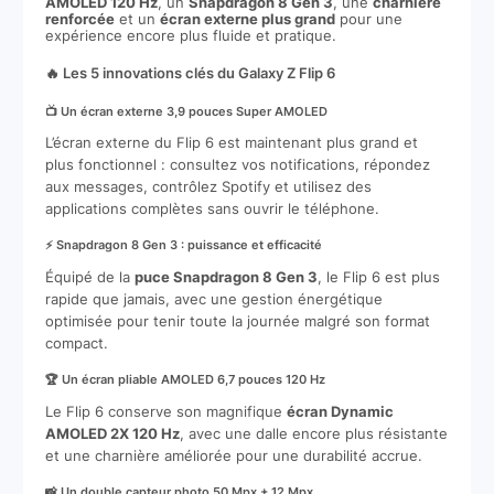
AMOLED 120 Hz
, un
Snapdragon 8 Gen 3
, une
charnière
renforcée
et un
écran externe plus grand
pour une
expérience encore plus fluide et pratique.
🔥 Les 5 innovations clés du Galaxy Z Flip 6
📺 Un écran externe 3,9 pouces Super AMOLED
L’écran externe du Flip 6 est maintenant plus grand et
plus fonctionnel : consultez vos notifications, répondez
aux messages, contrôlez Spotify et utilisez des
applications complètes sans ouvrir le téléphone.
⚡ Snapdragon 8 Gen 3 : puissance et efficacité
Équipé de la
puce Snapdragon 8 Gen 3
, le Flip 6 est plus
rapide que jamais, avec une gestion énergétique
optimisée pour tenir toute la journée malgré son format
compact.
🏆 Un écran pliable AMOLED 6,7 pouces 120 Hz
Le Flip 6 conserve son magnifique
écran Dynamic
AMOLED 2X 120 Hz
, avec une dalle encore plus résistante
et une charnière améliorée pour une durabilité accrue.
📸 Un double capteur photo 50 Mpx + 12 Mpx