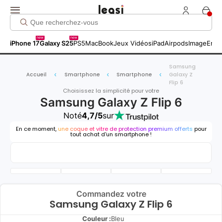
new
new
iPhone 17
Galaxy S25
PS5
MacBook
Jeux Vidéos
iPad
Airpods
Image
Entr
Samsung
Accueil
Smartphone
Smartphone
Galaxy Z
Flip 6
Choisissez la simplicité pour votre
Samsung Galaxy Z Flip 6
Noté
4,7/5
sur
En ce moment,
une coque et vitre de protection premium offerts
pour
tout achat d'un smartphone !
Commandez votre
Samsung Galaxy Z Flip 6
Couleur :
Bleu