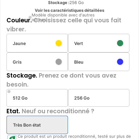
Stockage :
256 Go
Voir les caractéristiques détaillées
Modèle disponible avec d'autres
Couleur.
Choisissez celle qui vous fait
options
vibrer.
Jaune
Vert
Gris
Bleu
Stockage.
Prenez ce dont vous avez
besoin.
512 Go
256 Go
Etat.
Neuf ou reconditionné ?
Très Bon état
Ce produit est un produit reconditionné, testé sur plus de