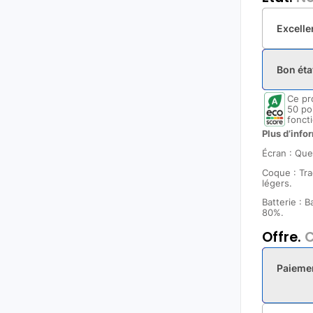
Excelle
Bon éta
Ce pr
50 po
foncti
Plus d’infor
Écran : Que
Coque : Tra
légers.
Batterie : 
80%.
Offre.
C
Paieme