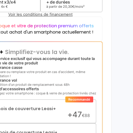
t x3/x4
+ de durées
e
4x
€
à partir de
20
,
30
€/mois²
Voir les conditions de financement
oque et vitre de protection premium offerts
tout achat d'un smartphone actuellement !
i+
Simplifiez-vous la vie.
rvice exclusif qui vous accompagne durant toute la
 vie de votre produit
rance casse
pare ou remplace votre produit en cas d'accident, même
ation !
rance vol
ition d'un produit de remplacement sous 48h
d'accessoires offerts
gez votre smartphone : coque & verre de protection livrés chez
Recommandé
mois de couverture Leasi+
+
47
€
88
mois de couverture Leasi+