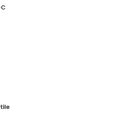
-C
tile