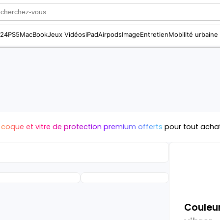
S24
PS5
MacBook
Jeux Vidéos
iPad
Airpods
Image
Entretien
Mobilité urbaine
 coque et vitre de protection premium offerts
pour tout acha
Couleur