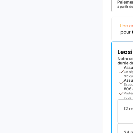
Paiemen
à partir d
Une c
pour 
Leas
Notre se
durée de
Assu
On ré
d'oxyd
Assu
Expéd
80€ 
Proté
vous
12 
24 