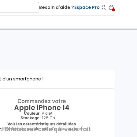
Besoin d'aide ?
Espace Pro
t d'un smartphone !
Commandez votre
Apple iPhone 14
Couleur :
Violet
Stockage :
128 Go
Voir les caractéristiques détaillées
.
Choisissez celle qui vous fait
Modèle disponible avec d'autres options