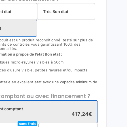
nt état
Très Bon état
t
oduit est un produit reconditionné, testé sur plus de
ints de contrôles vous garantissant 100% des
onnalités.
mation à propos de l’état Bon état :
lques micro-rayures visibles à 50cm.
ces d'usure visible, petites rayures et/ou impacts
Batterie en excellent état avec une capacité minimum de
omptant ou avec financement ?
nt comptant
417
,
24
€
sans frais