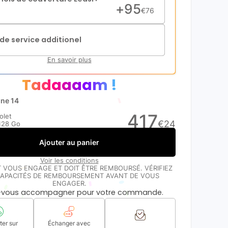
+
95
€
76
de service additionel
En savoir plus
Tadaaaam !
one 14
417
olet
€
24
128 Go
Ajouter au panier
Voir les conditions
T VOUS ENGAGE ET DOIT ÊTRE REMBOURSÉ. VÉRIFIEZ
APACITÉS DE REMBOURSEMENT AVANT DE VOUS
ENGAGER.
s-vous accompagner pour votre commande.
er sur
Échanger avec