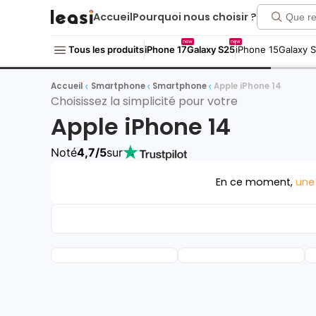
Accueil
Pourquoi nous choisir ?
new
new
Tous les produits
iPhone 17
Galaxy S25
iPhone 15
Galaxy 
Accueil
Smartphone
Smartphone
Apple iPhone 14
Choisissez la simplicité pour votre
Apple iPhone 14
Noté
4,7/5
sur
En ce moment,
une