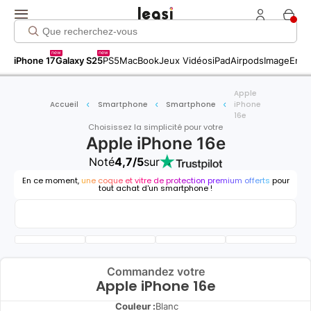
new
new
iPhone 17
Galaxy S25
PS5
MacBook
Jeux Vidéos
iPad
Airpods
Image
Entr
Apple
Accueil
Smartphone
Smartphone
iPhone
16e
Choisissez la simplicité pour votre
Apple iPhone 16e
Noté
4,7/5
sur
En ce moment,
une coque et vitre de protection premium offerts
pour
tout achat d'un smartphone !
Commandez votre
Apple iPhone 16e
Couleur :
Blanc