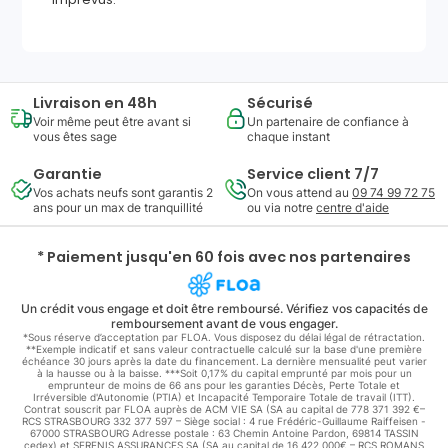
Livraison en 48h
Sécurisé
Voir même peut être avant si
Un partenaire de confiance à
vous êtes sage
chaque instant
Garantie
Service client 7/7
Vos achats neufs sont garantis 2
On vous attend au
09 74 99 72 75
ans pour un max de tranquillité
ou via notre
centre d'aide
* Paiement jusqu'en 60 fois avec nos partenaires
Un crédit vous engage et doit être remboursé. Vérifiez vos capacités de
remboursement avant de vous engager.
*Sous réserve d’acceptation par FLOA. Vous disposez du délai légal de rétractation.
**Exemple indicatif et sans valeur contractuelle calculé sur la base d'une première
échéance 30 jours après la date du financement. La dernière mensualité peut varier
à la hausse ou à la baisse. ***Soit 0,17% du capital emprunté par mois pour un
emprunteur de moins de 66 ans pour les garanties Décès, Perte Totale et
Irréversible d'Autonomie (PTIA) et Incapacité Temporaire Totale de travail (ITT).
Contrat souscrit par FLOA auprès de ACM VIE SA (SA au capital de 778 371 392 €–
RCS STRASBOURG 332 377 597 – Siège social : 4 rue Frédéric-Guillaume Raiffeisen -
67000 STRASBOURG Adresse postale : 63 Chemin Antoine Pardon, 69814 TASSIN
cedex) et SERENIS ASSURANCES SA (SA au capital de 16 422 000€ – RCS ROMANS