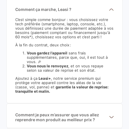
Comment ça marche, Leasi ?
C’est simple comme bonjour : vous choisissez votre
tech préférée (smartphone, laptop, console, etc.),
vous définissez une durée de paiement adaptée à vos
besoins (paiement comptant ou financement jusqu'à
60 mois*), choisissez vos options et c’est parti !
À la fin du contrat, deux choix :
Vous gardez l’appareil
sans frais
supplémentaires, parce que, oui, il est tout à
vous. 🎉
Vous nous le renvoyez
, et on vous repaye
selon sa valeur de reprise et son état.
Ajoutez à ça
Leasi+
, notre service premium qui
protège votre appareil contre les aléas de la vie
(casse, vol, panne) et
garantie la valeur de reprise:
tranquille et malin.
Comment je peux m’assurer que vous allez
reprendre mon produit au meilleur prix ?
Nous sommes connecté à l’ensemble des plus gros
acteurs européens du marché ce qui nous permet de