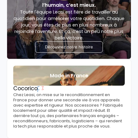
l’humain, c’est mieux.
Toute l'équipe Leasi est fière de travailler au
quotidien pour améliorer votre quotidien. Chaque
jour, vous êtes de plus en plus nombreux à
rejoindre l’aventure. Et ça, c’est un peu notre plus
belle victoire.
Découvrez notre histoire
Made in France
Cocorico
Chez Leasi, on mise sur le reconditionnement en
France pour donner une seconde vie à vos appareils
avec expertise et rigueur. Nos accessoires ? Fabriqués
localement pour allier qualité et impact réduit. Et
derrière tout ça, des partenaires français engagés –
reconditionneurs, fabricants, logisticiens – qui rendent
la tech plus responsable et plus proche de vous.