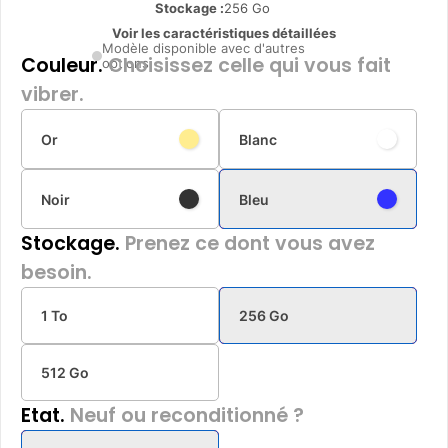
Stockage :
256 Go
Voir les caractéristiques détaillées
Modèle disponible avec d'autres
Couleur.
Choisissez celle qui vous fait
options
vibrer.
Or
Blanc
Noir
Bleu
Stockage.
Prenez ce dont vous avez
besoin.
1 To
256 Go
512 Go
Etat.
Neuf ou reconditionné ?