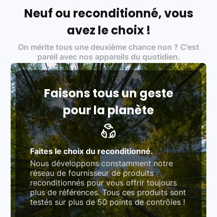
écoresponsable, éthique, et de qualité.
Neuf ou reconditionné, vous
Labels environnementaux & qualité de nos partenaires
:
avez le choix !
Certifications ADEME / ISO 14001 pour le
On mérite tous une deuxième chance non ? C'est
traitement des déchets électroniques (DEEE)
Produits testés et vérifiés selon des standards
pareil avec nos appareils du quotidien.
rigoureux (80 à 100 points de contrôle en
fonction des produits)
Respect des normes RAEE, RoHS, et du
référentiel QualiRepar (bonus réparation)
Faisons tous un geste
pour la planète
Faites le choix du reconditionné.
Nous développons constamment notre
réseau de fournisseur de produits
reconditionnés pour vous offrir toujours
plus de références. Tous ces produits sont
testés sur plus de 50 points de contrôles !