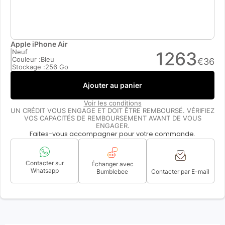
Apple iPhone Air
Neuf
1263
Couleur :
Bleu
€
36
Stockage :
256 Go
Ajouter au panier
Voir les conditions
UN CRÉDIT VOUS ENGAGE ET DOIT ÊTRE REMBOURSÉ. VÉRIFIEZ
VOS CAPACITÉS DE REMBOURSEMENT AVANT DE VOUS
ENGAGER.
Faites-vous accompagner pour votre commande.
Contacter sur
Échanger avec
Whatsapp
Bumblebee
Contacter par E-mail