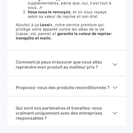
supplémentaires, parce que, oui, il est tout à
vous. 🎉
Vous nous le renvoyez
, et on vous repaye
selon sa valeur de reprise et son état.
Ajoutez à ça
Leasi+
, notre service premium qui
protège votre appareil contre les aléas de la vie
(casse, vol, panne) et
garantie la valeur de reprise:
tranquille et malin.
Comment je peux m’assurer que vous allez
reprendre mon produit au meilleur prix ?
Nous sommes connecté à l’ensemble des plus gros
acteurs européens du marché ce qui nous permet de
mettre en concurrence de nombreuse offres et vous
garantir le meilleur prix de rachat. De plus, nous
Proposez-vous des produits reconditionnés ?
sommes rémunéré à la commission sur la valeur de
Nous proposons des produits neufs et
rachat du produit (cette commission est
reconditionnés. Nous travaillons exclusivement avec
exclusivement payé par les acheteurs).
des fournisseurs de renoms, ne proposons que des
produits officiels de grandes marques et du
Qui sont vos partenaires et travaillez-vous
reconditionné de haute qualité
vraiment uniquement avec des entreprises
responsables ?
Oui, chez Leasi, on sélectionne nos partenaires avec
soin, et
on travaille uniquement avec des acteurs
Français et Européen, engagés dans une démarche