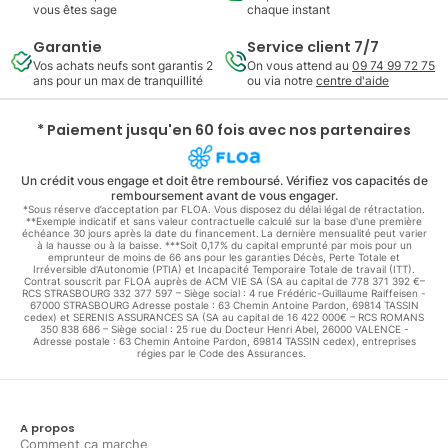
vous êtes sage
chaque instant
Garantie
Service client 7/7
Vos achats neufs sont garantis 2
On vous attend au
09 74 99 72 75
ans pour un max de tranquillité
ou via notre
centre d'aide
* Paiement jusqu'en 60 fois avec nos partenaires
Un crédit vous engage et doit être remboursé. Vérifiez vos capacités de
remboursement avant de vous engager.
*Sous réserve d’acceptation par FLOA. Vous disposez du délai légal de rétractation.
**Exemple indicatif et sans valeur contractuelle calculé sur la base d'une première
échéance 30 jours après la date du financement. La dernière mensualité peut varier
à la hausse ou à la baisse. ***Soit 0,17% du capital emprunté par mois pour un
emprunteur de moins de 66 ans pour les garanties Décès, Perte Totale et
Irréversible d'Autonomie (PTIA) et Incapacité Temporaire Totale de travail (ITT).
Contrat souscrit par FLOA auprès de ACM VIE SA (SA au capital de 778 371 392 €–
RCS STRASBOURG 332 377 597 – Siège social : 4 rue Frédéric-Guillaume Raiffeisen -
67000 STRASBOURG Adresse postale : 63 Chemin Antoine Pardon, 69814 TASSIN
cedex) et SERENIS ASSURANCES SA (SA au capital de 16 422 000€ – RCS ROMANS
350 838 686 – Siège social : 25 rue du Docteur Henri Abel, 26000 VALENCE -
Adresse postale : 63 Chemin Antoine Pardon, 69814 TASSIN cedex), entreprises
régies par le Code des Assurances.
A propos
Comment ça marche