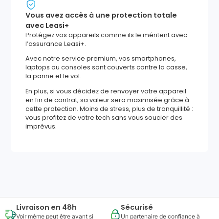
Vous avez accès à une protection totale
avec Leasi+
Protégez vos appareils comme ils le méritent avec
l’assurance Leasi+.
Avec notre service premium, vos smartphones,
laptops ou consoles sont couverts contre la casse,
la panne et le vol.
En plus, si vous décidez de renvoyer votre appareil
en fin de contrat, sa valeur sera maximisée grâce à
cette protection. Moins de stress, plus de tranquillité :
vous profitez de votre tech sans vous soucier des
imprévus.
1263
,
36
€
Ajouter au panier
Reprise minimum
garantie
394
€
Livraison en 48h
Sécurisé
Voir même peut être avant si
Un partenaire de confiance à