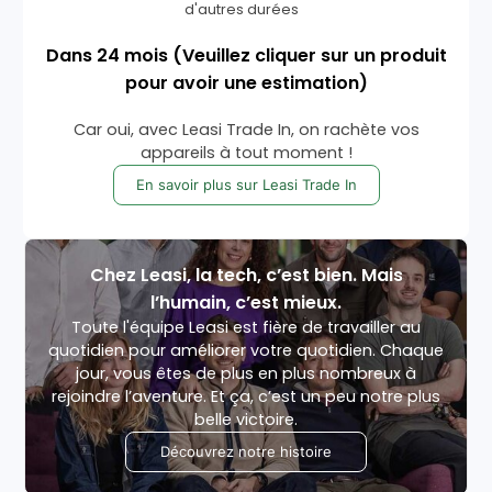
d'autres durées
Dans
24
mois
(Veuillez cliquer sur un produit
pour avoir une estimation)
Car oui, avec Leasi Trade In, on rachète vos
appareils à tout moment !
En savoir plus sur Leasi Trade In
Chez Leasi, la tech, c’est bien. Mais
l’humain, c’est mieux.
Toute l'équipe Leasi est fière de travailler au
quotidien pour améliorer votre quotidien. Chaque
jour, vous êtes de plus en plus nombreux à
rejoindre l’aventure. Et ça, c’est un peu notre plus
belle victoire.
Découvrez notre histoire