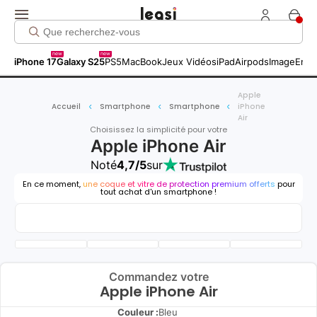
new
new
iPhone 17
Galaxy S25
PS5
MacBook
Jeux Vidéos
iPad
Airpods
Image
Entr
Apple
Accueil
Smartphone
Smartphone
iPhone
Air
Choisissez la simplicité pour votre
Apple iPhone Air
Noté
4,7/5
sur
En ce moment,
une coque et vitre de protection premium offerts
pour
tout achat d'un smartphone !
Commandez votre
Apple iPhone Air
Couleur :
Bleu