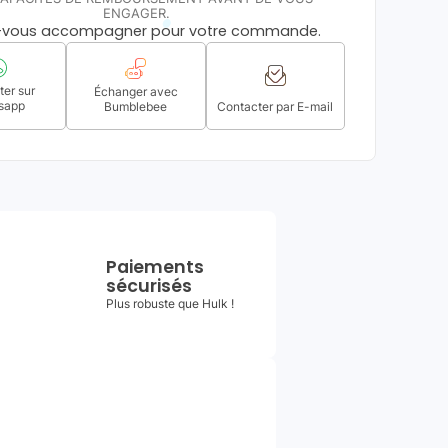
ENGAGER.
s-vous accompagner pour votre commande.
er sur
Échanger avec
sapp
Bumblebee
Contacter par E-mail
Paiements
sécurisés
Plus robuste que Hulk !