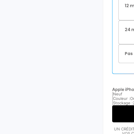
12 
24 
Pas 
Apple iPho
Neuf
Couleur :
O
Stockage :
UN CRÉDI
VOS C