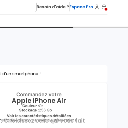
Besoin d'aide ?
Espace Pro
t d'un smartphone !
Commandez votre
Apple iPhone Air
Couleur :
Or
Stockage :
256 Go
Voir les caractéristiques détaillées
.
Choisissez celle qui vous fait
Modèle disponible avec d'autres options