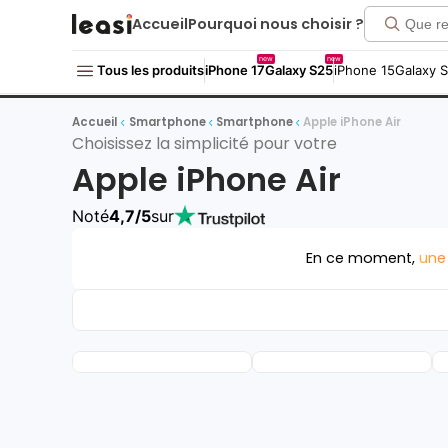
Accueil
Pourquoi nous choisir ?
new
new
Tous les produits
iPhone 17
Galaxy S25
iPhone 15
Galaxy 
Accueil
Smartphone
Smartphone
Apple iPhone Air
Choisissez la simplicité pour votre
Apple iPhone Air
Noté
4,7/5
sur
En ce moment,
une