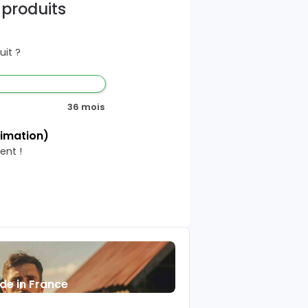
 produits
it ?
36 mois
timation)
ent !
de in France