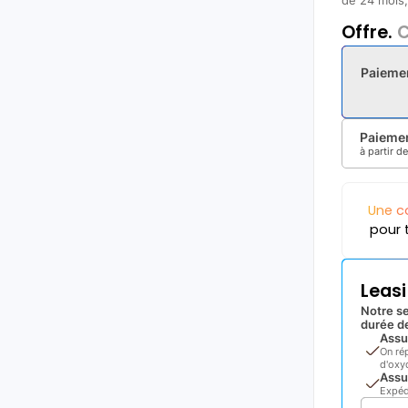
de 24 mois, 
Offre.
C
Paieme
Paiemen
à partir d
Une c
pour 
Leas
Notre se
durée de
Assu
On ré
d'oxyd
Assu
Expéd