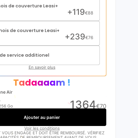
mois de couverture Leasi+
+
119
€
88
mois de couverture Leasi+
+
239
€
76
de service additionel
En savoir plus
Tadaaaam !
ne Air
1364
r
€
70
256 Go
Ajouter au panier
Voir les conditions
T VOUS ENGAGE ET DOIT ÊTRE REMBOURSÉ. VÉRIFIEZ
APACITÉS DE REMBOURSEMENT AVANT DE VOUS