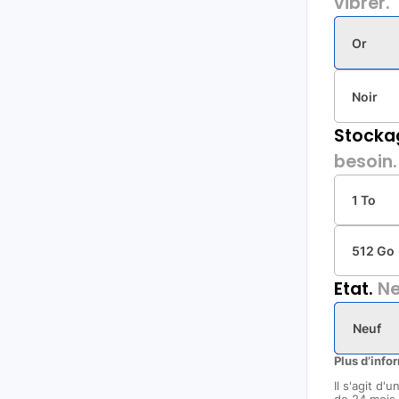
vibrer.
Or
Noir
Stocka
besoin.
1 To
512 Go
Etat.
Ne
Neuf
Plus d’info
Il s'agit d'