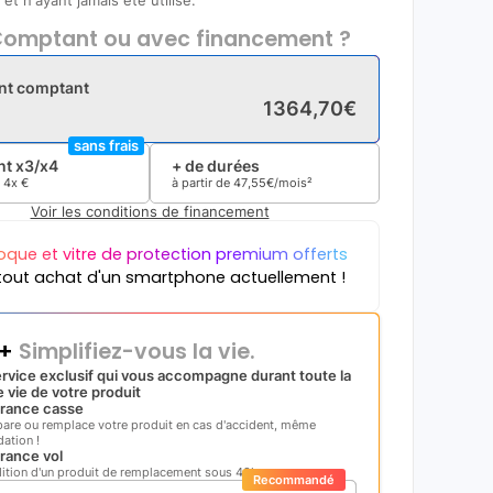
et n'ayant jamais été utilisé.
omptant ou avec financement ?
nt comptant
1364
,
70
€
sans frais
t x3/x4
+ de durées
e
4x
€
à partir de
47
,
55
€/mois²
Voir les conditions de financement
oque et vitre de protection premium offerts
tout achat d'un smartphone actuellement !
i+
Simplifiez-vous la vie.
rvice exclusif qui vous accompagne durant toute la
 vie de votre produit
rance casse
pare ou remplace votre produit en cas d'accident, même
ation !
rance vol
ition d'un produit de remplacement sous 48h
Recommandé