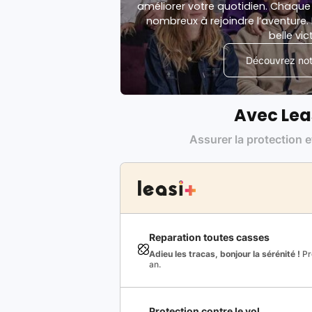
améliorer votre quotidien. Chaque 
nombreux à rejoindre l’aventure. 
belle vic
Découvrez notr
Avec Lea
Assurer la protection e
Reparation toutes casses
Adieu les tracas, bonjour la sérénité !
Pro
an.
Protection contre le vol