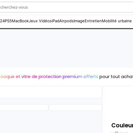
S24
PS5
MacBook
Jeux Vidéos
iPad
Airpods
Image
Entretien
Mobilité urbaine
 coque et vitre de protection premium offerts
pour tout acha
Couleur