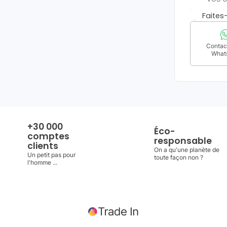
Faite
Contact
What
+30 000
Éco-
comptes
responsable
clients
On a qu'une planète de
Un petit pas pour
toute façon non ?
l'homme ...