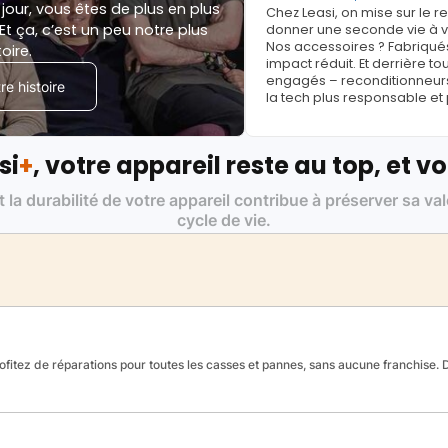
jour, vous êtes de plus en plus
Chez Leasi, on mise sur le 
Et ça, c’est un peu notre plus
donner une seconde vie à vo
Nos accessoires ? Fabriqués
toire.
impact réduit. Et derrière to
engagés – reconditionneurs, 
e histoire
la tech plus responsable et
si
+
, votre appareil reste au top, et vo
t la durabilité de votre appareil contribue à préserver sa va
cycle de vie.
fitez de réparations pour toutes les casses et pannes, sans aucune franchise. Da