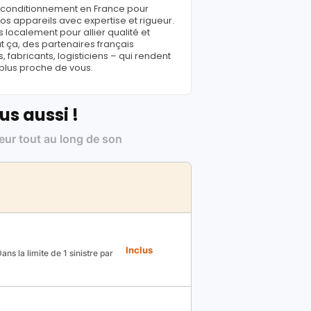
reconditionnement en France pour
s appareils avec expertise et rigueur.
 localement pour allier qualité et
ut ça, des partenaires français
fabricants, logisticiens – qui rendent
 plus proche de vous.
us aussi !
leur tout au long de son
Inclus
ns la limite de 1 sinistre par