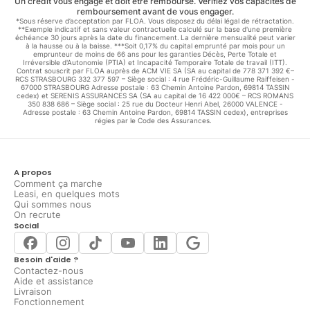
Un crédit vous engage et doit être remboursé. Vérifiez vos capacités de
remboursement avant de vous engager.
*Sous réserve d’acceptation par FLOA. Vous disposez du délai légal de rétractation.
**Exemple indicatif et sans valeur contractuelle calculé sur la base d'une première
échéance 30 jours après la date du financement. La dernière mensualité peut varier
à la hausse ou à la baisse. ***Soit 0,17% du capital emprunté par mois pour un
emprunteur de moins de 66 ans pour les garanties Décès, Perte Totale et
Irréversible d'Autonomie (PTIA) et Incapacité Temporaire Totale de travail (ITT).
Contrat souscrit par FLOA auprès de ACM VIE SA (SA au capital de 778 371 392 €–
RCS STRASBOURG 332 377 597 – Siège social : 4 rue Frédéric-Guillaume Raiffeisen -
67000 STRASBOURG Adresse postale : 63 Chemin Antoine Pardon, 69814 TASSIN
cedex) et SERENIS ASSURANCES SA (SA au capital de 16 422 000€ – RCS ROMANS
350 838 686 – Siège social : 25 rue du Docteur Henri Abel, 26000 VALENCE -
Adresse postale : 63 Chemin Antoine Pardon, 69814 TASSIN cedex), entreprises
régies par le Code des Assurances.
A propos
Comment ça marche
Leasi, en quelques mots
Qui sommes nous
On recrute
Social
Besoin d'aide ?
Contactez-nous
Aide et assistance
Livraison
Fonctionnement