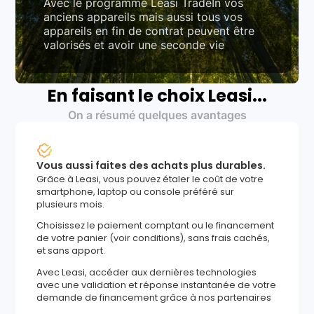
Avec le programme Leasi TradeIn vos
anciens appareils mais aussi tous vos
appareils en fin de contrat peuvent être
valorisés et avoir une seconde vie
En faisant le choix Leasi...
On a résumé quelques avantages
Vous aussi faites des achats plus durables.
Grâce à Leasi, vous pouvez étaler le coût de votre
smartphone, laptop ou console préféré sur
plusieurs mois.
Choisissez le paiement comptant ou le financement
de votre panier (voir conditions), sans frais cachés,
et sans apport.
Avec Leasi, accéder aux dernières technologies
avec une validation et réponse instantanée de votre
demande de financement grâce à nos partenaires