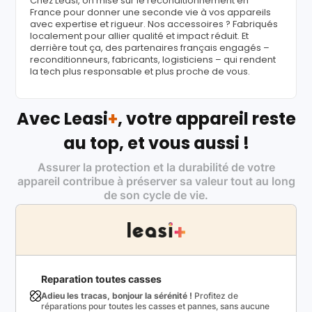
Chez Leasi, on mise sur le reconditionnement en
France pour donner une seconde vie à vos appareils
avec expertise et rigueur. Nos accessoires ? Fabriqués
localement pour allier qualité et impact réduit. Et
derrière tout ça, des partenaires français engagés –
reconditionneurs, fabricants, logisticiens – qui rendent
la tech plus responsable et plus proche de vous.
Avec Leasi
+
, votre appareil reste
au top, et vous aussi !
Assurer la protection et la durabilité de votre
appareil contribue à préserver sa valeur tout au long
de son cycle de vie.
Reparation toutes casses
Adieu les tracas, bonjour la sérénité !
Profitez de
réparations pour toutes les casses et pannes, sans aucune