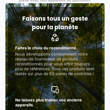
rigoureux (80 à 100 points de contrôle en
fonction des produits)
Respect des normes RAEE, RoHS, et du
référentiel QualiRepar (bonus réparation)
Faisons tous un geste
pour la planète
Faites le choix du reconditionné.
Nous développons constamment notre
réseau de fournisseur de produits
reconditionnés pour vous offrir toujours
plus de références. Tous ces produits sont
testés sur plus de 50 points de contrôles !
Ne laissez plus trainer vos anciens
appareils