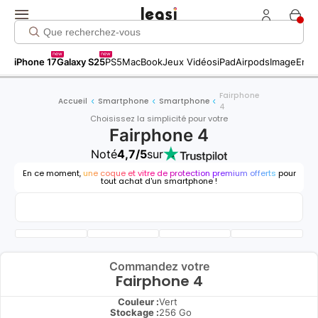
new
new
iPhone 17
Galaxy S25
PS5
MacBook
Jeux Vidéos
iPad
Airpods
Image
Entr
Fairphone
Accueil
Smartphone
Smartphone
4
Choisissez la simplicité pour votre
Fairphone 4
Noté
4,7/5
sur
En ce moment,
une coque et vitre de protection premium offerts
pour
tout achat d'un smartphone !
Commandez votre
Fairphone 4
Couleur :
Vert
Stockage :
256 Go