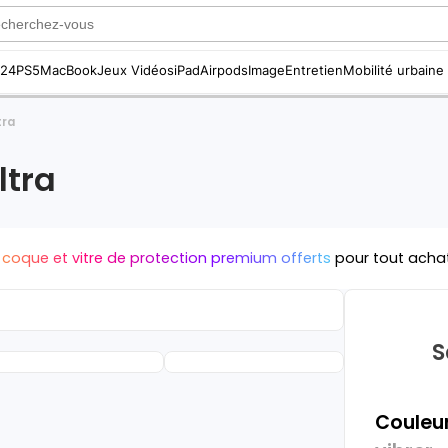
S24
PS5
MacBook
Jeux Vidéos
iPad
Airpods
Image
Entretien
Mobilité urbaine
tra
ltra
 coque et vitre de protection premium offerts
pour tout acha
S
Couleur