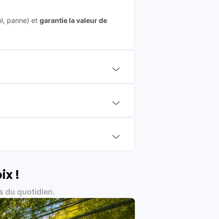
ol, panne) et
garantie la valeur de
 mettre en concurrence de nombreuse
aleur de rachat du produit (cette
eurs de renoms, ne proposons que des
?
Français et Européen, engagés dans
ix !
s du quotidien.
es produits)