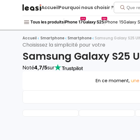
Accueil
Pourquoi nous choisir ?
new
new
Tous les produits
iPhone 17
Galaxy S25
iPhone 15
Galaxy 
Accueil
Smartphone
Smartphone
Samsung Galaxy S25 Ul
Choisissez la simplicité pour votre
Samsung Galaxy S25 U
Noté
4,7/5
sur
En ce moment,
une