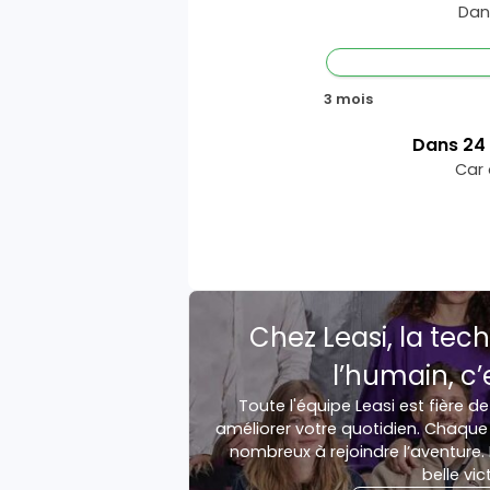
Dan
3 mois
Dans
24
Car 
Chez Leasi, la tech
l’humain, c’
Toute l'équipe Leasi est fière de
améliorer votre quotidien. Chaque 
nombreux à rejoindre l’aventure. 
belle vic