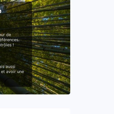
e
eur de
références.
trôles !
is aussi
 et avoir une