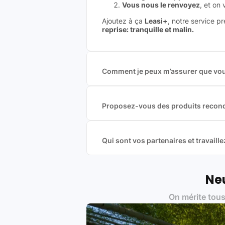
Vous nous le renvoyez
, et on
Ajoutez à ça
Leasi+
, notre service p
reprise: tranquille et malin.
Comment je peux m’assurer que vous
Nous sommes connecté à l’ensemble 
offres et vous garantir le meilleur p
commission est exclusivement payé p
Proposez-vous des produits recond
Nous proposons des produits neufs e
produits officiels de grandes marques
Qui sont vos partenaires et travai
Oui, chez Leasi, on sélectionne nos p
une démarche écoresponsable, éthiq
Labels environnementaux & qualité de
Neu
Certifications ADEME / ISO 140
On mérite tous
Produits testés et vérifiés sel
Respect des normes RAEE, RoHS,