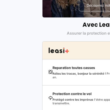
Découvrez notr
Avec Lea
Assurer la protection e
Reparation toutes casses
Adieu les tracas, bonjour la sérénité !
Pro
an.
Protection contre le vol
Protégé contre les imprévus !
Votre appa
transmettre.