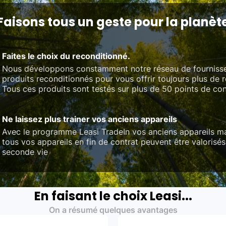
Faisons tous un geste pour la planèt
Faites le choix du reconditionné.
Nous développons constamment notre réseau de fourniss
produits reconditionnés pour vous offrir toujours plus de 
Tous ces produits sont testés sur plus de 50 points de con
Ne laissez plus trainer vos anciens appareils
Avec le programme Leasi TradeIn vos anciens appareils ma
tous vos appareils en fin de contrat peuvent être valorisés
seconde vie
En faisant le choix Leasi...
On a résumé quelques avantages