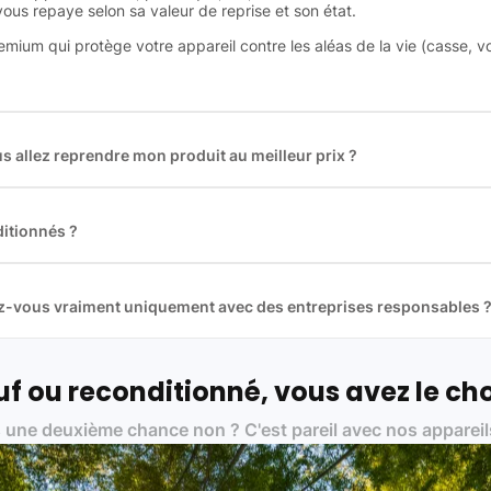
 vous repaye selon sa valeur de reprise et son état.
remium qui protège votre appareil contre les aléas de la vie (casse, v
 allez reprendre mon produit au meilleur prix ?
des plus gros acteurs européens du marché ce qui nous permet de
rix de rachat. De plus, nous sommes rémunéré à la commission sur la v
ar les acheteurs).
itionnés ?
t reconditionnés. Nous travaillons exclusivement avec des fourniss
 et du reconditionné de haute qualité
llez-vous vraiment uniquement avec des entreprises responsables 
artenaires avec soin, et
on travaille uniquement avec des acteurs 
ue, et de qualité.
 nos partenaires :
f ou reconditionné, vous avez le cho
01 pour le traitement des déchets électroniques (DEEE)
 une deuxième chance non ? C'est pareil avec nos appareil
on des standards rigoureux (80 à 100 points de contrôle en fonction d
 et du référentiel QualiRepar (bonus réparation)