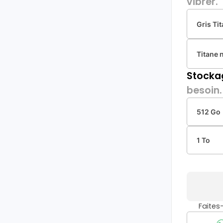
vibrer.
Gris Ti
Titane 
Stocka
besoin.
512 Go
1 To
Faite