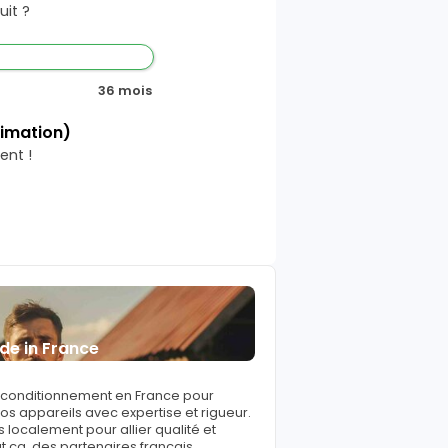
it ?
36 mois
timation)
ent !
de in France
reconditionnement en France pour
s appareils avec expertise et rigueur.
 localement pour allier qualité et
ut ça, des partenaires français