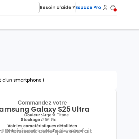
Besoin d'aide ?
Espace Pro
t d'un smartphone !
Commandez votre
amsung Galaxy S25 Ultra
Couleur :
Argent Titane
Stockage :
256 Go
Voir les caractéristiques détaillées
.
Choisissez celle qui vous fait
Modèle disponible avec d'autres options