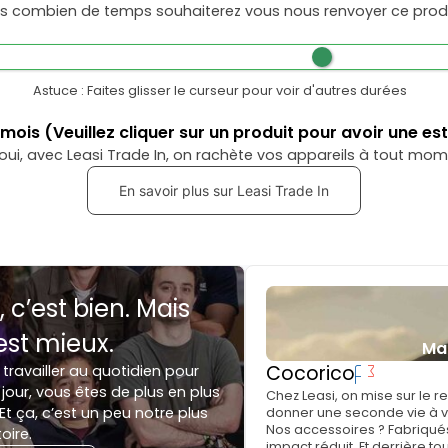
s combien de temps souhaiterez vous nous renvoyer ce produ
Astuce : Faites glisser le curseur pour voir d'autres durées
mois
(Veuillez cliquer sur un produit pour avoir une es
oui, avec Leasi Trade In, on rachète vos appareils à tout mom
En savoir plus sur Leasi Trade In
, c’est bien. Mais
est mieux.
Ma
Cocorico
 travailler au quotidien pour
jour, vous êtes de plus en plus
Chez Leasi, on mise sur le 
Et ça, c’est un peu notre plus
donner une seconde vie à vo
Nos accessoires ? Fabriqués
toire.
impact réduit. Et derrière to