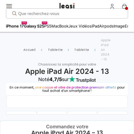
new
new
iPhone 17
Galaxy S25
PS5
MacBook
Jeux Vidéos
iPad
Airpods
Image
Entr
Apple
iPad
Accueil
Tablette
Tablette
Air
2024
- 13
Choisissez la simplicité pour votre
Apple iPad Air 2024 - 13
Noté
4,7/5
sur
En ce moment,
une coque et vitre de protection premium offerts
pour
tout achat d'un smartphone !
Commandez votre
Apple iPad Air 2024 - 13