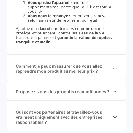
Vous gardez l’appareil
sans frais
supplémentaires, parce que, oui, il est tout à
vous. 🎉
Vous nous le renvoyez
, et on vous repaye
selon sa valeur de reprise et son état.
Ajoutez à ça
Leasi+
, notre service premium qui
protège votre appareil contre les aléas de la vie
(casse, vol, panne) et
garantie la valeur de reprise:
tranquille et malin.
Comment je peux m’assurer que vous allez
reprendre mon produit au meilleur prix ?
Nous sommes connecté à l’ensemble des plus gros
acteurs européens du marché ce qui nous permet de
mettre en concurrence de nombreuse offres et vous
garantir le meilleur prix de rachat. De plus, nous
Proposez-vous des produits reconditionnés ?
sommes rémunéré à la commission sur la valeur de
Nous proposons des produits neufs et
rachat du produit (cette commission est
reconditionnés. Nous travaillons exclusivement avec
exclusivement payé par les acheteurs).
des fournisseurs de renoms, ne proposons que des
produits officiels de grandes marques et du
Qui sont vos partenaires et travaillez-vous
reconditionné de haute qualité
vraiment uniquement avec des entreprises
responsables ?
Oui, chez Leasi, on sélectionne nos partenaires avec
soin, et
on travaille uniquement avec des acteurs