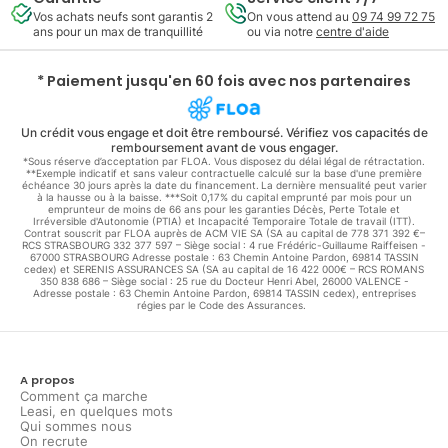
Vos achats neufs sont garantis 2
On vous attend au
09 74 99 72 75
ans pour un max de tranquillité
ou via notre
centre d'aide
* Paiement jusqu'en 60 fois avec nos partenaires
Un crédit vous engage et doit être remboursé. Vérifiez vos capacités de
remboursement avant de vous engager.
*Sous réserve d’acceptation par FLOA. Vous disposez du délai légal de rétractation.
**Exemple indicatif et sans valeur contractuelle calculé sur la base d'une première
échéance 30 jours après la date du financement. La dernière mensualité peut varier
à la hausse ou à la baisse. ***Soit 0,17% du capital emprunté par mois pour un
emprunteur de moins de 66 ans pour les garanties Décès, Perte Totale et
Irréversible d'Autonomie (PTIA) et Incapacité Temporaire Totale de travail (ITT).
Contrat souscrit par FLOA auprès de ACM VIE SA (SA au capital de 778 371 392 €–
RCS STRASBOURG 332 377 597 – Siège social : 4 rue Frédéric-Guillaume Raiffeisen -
67000 STRASBOURG Adresse postale : 63 Chemin Antoine Pardon, 69814 TASSIN
cedex) et SERENIS ASSURANCES SA (SA au capital de 16 422 000€ – RCS ROMANS
350 838 686 – Siège social : 25 rue du Docteur Henri Abel, 26000 VALENCE -
Adresse postale : 63 Chemin Antoine Pardon, 69814 TASSIN cedex), entreprises
régies par le Code des Assurances.
A propos
Comment ça marche
Leasi, en quelques mots
Qui sommes nous
On recrute