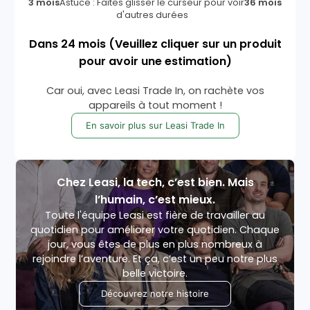
3 mois
Astuce : Faites glisser le curseur pour voir
36 mois
d'autres durées
Dans
24
mois
(Veuillez cliquer sur un produit
pour avoir une estimation)
Car oui, avec Leasi Trade In, on rachète vos
appareils à tout moment !
En savoir plus sur Leasi Trade In
Chez Leasi, la tech, c’est bien. Mais
l’humain, c’est mieux.
Toute l'équipe Leasi est fière de travailler au
quotidien pour améliorer votre quotidien. Chaque
jour, vous êtes de plus en plus nombreux à
rejoindre l’aventure. Et ça, c’est un peu notre plus
belle victoire.
Découvrez notre histoire