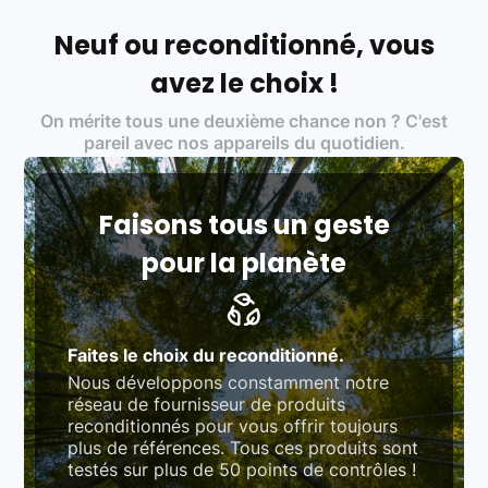
Français et Européen, engagés dans une démarche
écoresponsable, éthique, et de qualité.
Neuf ou reconditionné, vous
Labels environnementaux & qualité de nos partenaires
:
avez le choix !
Certifications ADEME / ISO 14001 pour le
On mérite tous une deuxième chance non ? C'est
traitement des déchets électroniques (DEEE)
Produits testés et vérifiés selon des standards
pareil avec nos appareils du quotidien.
rigoureux (80 à 100 points de contrôle en
fonction des produits)
Respect des normes RAEE, RoHS, et du
référentiel QualiRepar (bonus réparation)
Faisons tous un geste
pour la planète
Faites le choix du reconditionné.
Nous développons constamment notre
réseau de fournisseur de produits
reconditionnés pour vous offrir toujours
plus de références. Tous ces produits sont
testés sur plus de 50 points de contrôles !