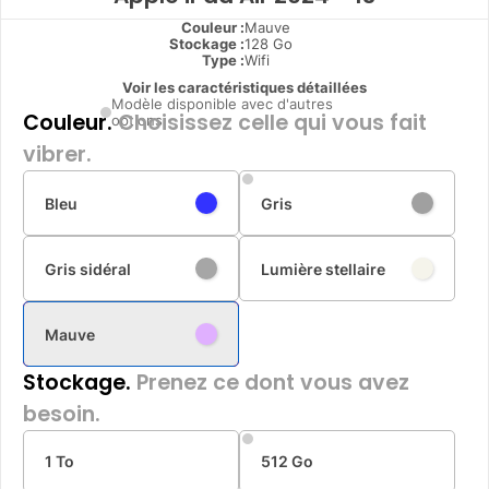
Couleur :
Mauve
Stockage :
128 Go
Type
:
Wifi
Voir les caractéristiques détaillées
Modèle disponible avec d'autres
Couleur.
Choisissez celle qui vous fait
options
vibrer.
Bleu
Gris
Gris sidéral
Lumière stellaire
Mauve
Stockage.
Prenez ce dont vous avez
besoin.
1 To
512 Go