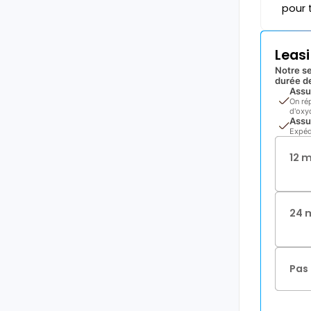
pour 
Leas
Notre se
durée de
Assu
On ré
d'oxyd
Assu
Expéd
12 
24 
Pas 