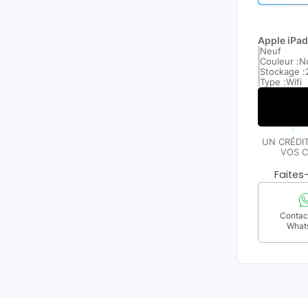
Apple iPad
Neuf
Couleur :
No
Stockage :
Type :
Wifi
UN CRÉDI
VOS C
Faite
Contact
What