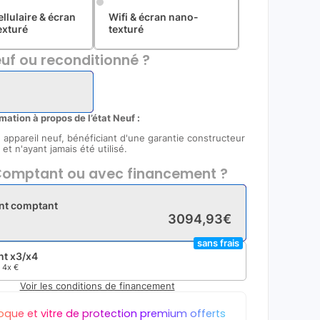
ellulaire & écran
Wifi & écran nano-
exturé
texturé
uf ou reconditionné ?
rmation à propos de l’état Neuf :
un appareil neuf, bénéficiant d'une garantie constructeur
et n'ayant jamais été utilisé.
omptant ou avec financement ?
nt comptant
3094
,
93
€
sans frais
t x3/x4
e
4x
€
Voir les conditions de financement
oque et vitre de protection premium offerts