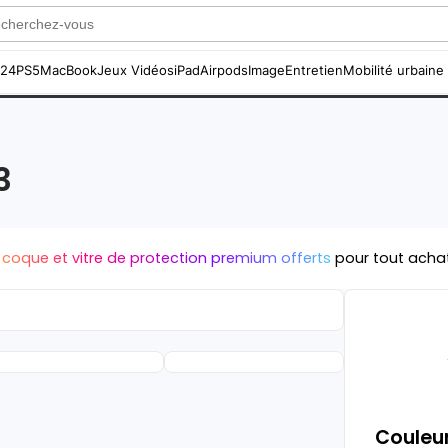
S24
PS5
MacBook
Jeux Vidéos
iPad
Airpods
Image
Entretien
Mobilité urbaine
3
 coque et vitre de protection premium offerts
pour tout acha
Couleur