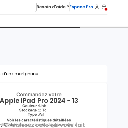
Besoin d'aide ?
Espace Pro
t d'un smartphone !
Commandez votre
Apple iPad Pro 2024 - 13
Couleur :
Noir
Stockage :
2 To
Type
:
Wifi
Voir les caractéristiques détaillées
.
Choisissez celle qui vous fait
Modèle disponible avec d'autres options