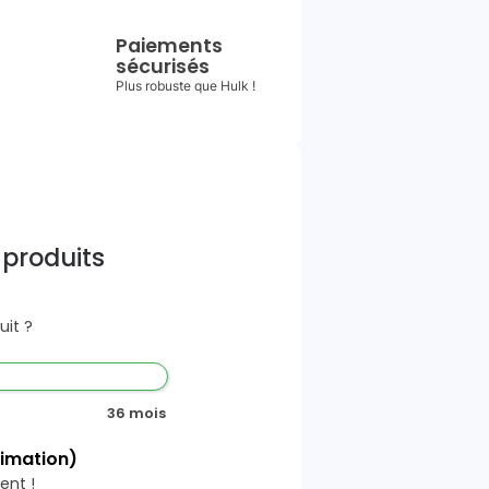
Paiements
sécurisés
Plus robuste que Hulk !
 produits
it ?
36 mois
timation)
ent !