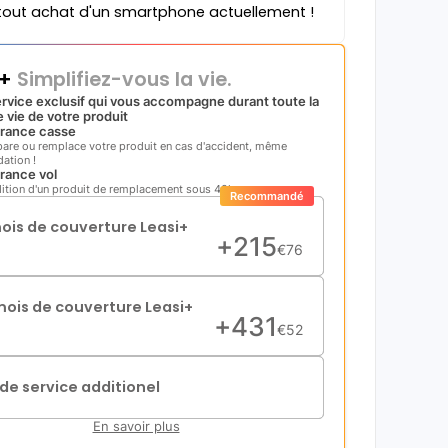
tout achat d'un smartphone actuellement !
i+
Simplifiez-vous la vie.
rvice exclusif qui vous accompagne durant toute la
 vie de votre produit
rance casse
pare ou remplace votre produit en cas d'accident, même
ation !
rance vol
ition d'un produit de remplacement sous 48h
Recommandé
mois de couverture Leasi+
+
215
€
76
mois de couverture Leasi+
+
431
€
52
de service additionel
En savoir plus