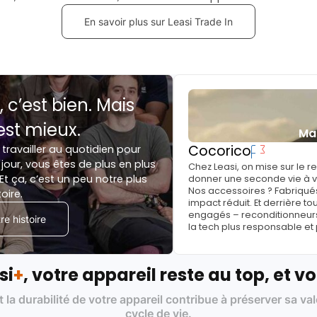
En savoir plus sur Leasi Trade In
, c’est bien. Mais
est mieux.
Ma
Cocorico
 travailler au quotidien pour
jour, vous êtes de plus en plus
Chez Leasi, on mise sur le 
Et ça, c’est un peu notre plus
donner une seconde vie à vo
Nos accessoires ? Fabriqués
toire.
impact réduit. Et derrière to
engagés – reconditionneurs, 
e histoire
la tech plus responsable et
si
+
, votre appareil reste au top, et vo
t la durabilité de votre appareil contribue à préserver sa va
cycle de vie.