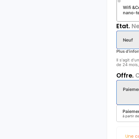
Wifi &C
nano-t
Etat.
Ne
Neuf
Plus d’info
Il s'agit d'
de 24 mois, 
Offre.
C
Paieme
Paiemen
à partir d
Une c