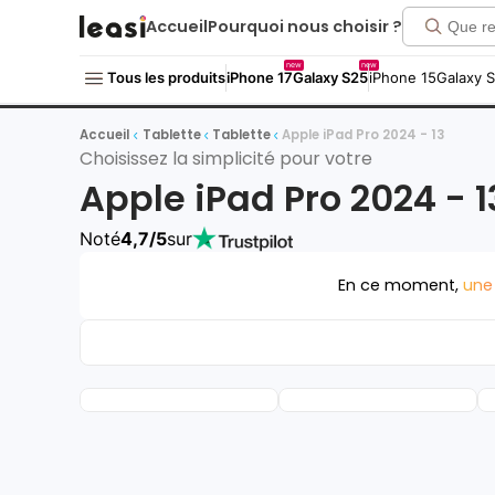
Accueil
Pourquoi nous choisir ?
new
new
Tous les produits
iPhone 17
Galaxy S25
iPhone 15
Galaxy 
Accueil
Tablette
Tablette
Apple iPad Pro 2024 - 13
Choisissez la simplicité pour votre
Apple iPad Pro 2024 - 1
Noté
4,7/5
sur
En ce moment,
une