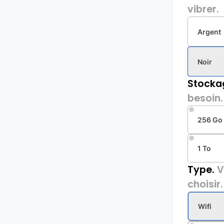
vibrer.
Argent
Noir
Stocka
besoin.
256 Go
1 To
Type.
V
choisir.
Wifi