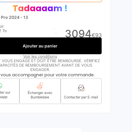
Tadaaaam !
 Pro 2024 - 13
ir
3094
2 To
€
93
Ajouter au panier
Voir les conditions
T VOUS ENGAGE ET DOIT ÊTRE REMBOURSÉ. VÉRIFIEZ
APACITÉS DE REMBOURSEMENT AVANT DE VOUS
ENGAGER.
s-vous accompagner pour votre commande.
er sur
Échanger avec
sapp
Bumblebee
Contacter par E-mail