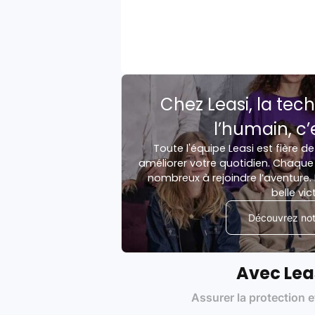
Chez Leasi, la tech
l’humain, c’
Toute l'équipe Leasi est fière de
améliorer votre quotidien. Chaque 
nombreux à rejoindre l’aventure. 
belle vic
Découvrez notr
Avec Lea
Assurer la protection e