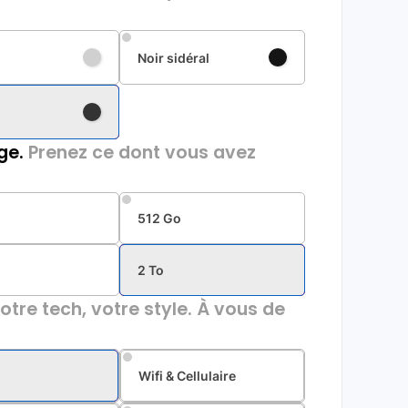
Noir sidéral
ge.
Prenez ce dont vous avez
512 Go
2 To
otre tech, votre style. À vous de
Wifi & Cellulaire