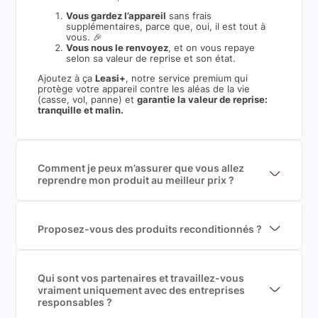
Vous gardez l’appareil
sans frais
supplémentaires, parce que, oui, il est tout à
vous. 🎉
Vous nous le renvoyez
, et on vous repaye
selon sa valeur de reprise et son état.
Ajoutez à ça
Leasi+
, notre service premium qui
protège votre appareil contre les aléas de la vie
(casse, vol, panne) et
garantie la valeur de reprise:
tranquille et malin.
Comment je peux m’assurer que vous allez
reprendre mon produit au meilleur prix ?
Nous sommes connecté à l’ensemble des plus gros
acteurs européens du marché ce qui nous permet de
mettre en concurrence de nombreuse offres et vous
garantir le meilleur prix de rachat. De plus, nous
Proposez-vous des produits reconditionnés ?
sommes rémunéré à la commission sur la valeur de
Nous proposons des produits neufs et
rachat du produit (cette commission est
reconditionnés. Nous travaillons exclusivement avec
exclusivement payé par les acheteurs).
des fournisseurs de renoms, ne proposons que des
produits officiels de grandes marques et du
Qui sont vos partenaires et travaillez-vous
reconditionné de haute qualité
vraiment uniquement avec des entreprises
responsables ?
Oui, chez Leasi, on sélectionne nos partenaires avec