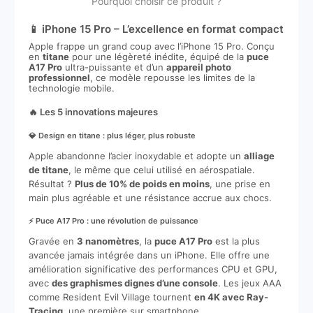
Pourquoi choisir ce produit ?
📱 iPhone 15 Pro – L’excellence en format compact
Apple frappe un grand coup avec l’iPhone 15 Pro. Conçu
en
titane
pour une légèreté inédite, équipé de la
puce
A17 Pro
ultra-puissante et d’un
appareil photo
professionnel
, ce modèle repousse les limites de la
technologie mobile.
🔥 Les 5 innovations majeures
💎 Design en titane : plus léger, plus robuste
Apple abandonne l’acier inoxydable et adopte un
alliage
de titane
, le même que celui utilisé en aérospatiale.
Résultat ?
Plus de 10% de poids en moins
, une prise en
main plus agréable et une résistance accrue aux chocs.
⚡ Puce A17 Pro : une révolution de puissance
Gravée en
3 nanomètres
, la
puce A17 Pro
est la plus
avancée jamais intégrée dans un iPhone. Elle offre une
amélioration significative des performances CPU et GPU,
avec
des graphismes dignes d’une console
. Les jeux AAA
comme Resident Evil Village tournent
en 4K avec Ray-
Tracing
, une première sur smartphone.