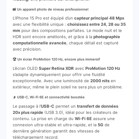
📸 Un appareil photo de niveau professionnel
L’iPhone 15 Pro est équipé d’un
capteur principal 48 Mpx
avec une flexibilité unique :
choisissez entre 24, 28 ou 35
mm
pour des compositions parfaites. Le mode nuit et le
HDR sont encore améliorés, et grâce à la
photographie
computationnelle avancée
, chaque détail est capturé
avec précision.
🏆 Un écran ProMotion 120 Hz, encore plus immersif
L’écran OLED
Super Retina XDR
avec
ProMotion 120 Hz
s’adapte dynamiquement pour offrir une fluidité
exceptionnelle. Avec une luminosité de
2000 nits
en
extérieur, même le plein soleil ne sera plus un problème.
📡 USB-C, Wi-Fi 6E et connectivité boostée
Le passage à l’
USB-C
permet un
transfert de données
20x plus rapide
(USB 3.0), idéal pour les créateurs de
contenu. La prise en charge du
Wi-Fi 6E
assure une
connexion ultra-stable et ultra-rapide, et la
5G
de
dernière génération garantit des vitesses de
téléchargement record.