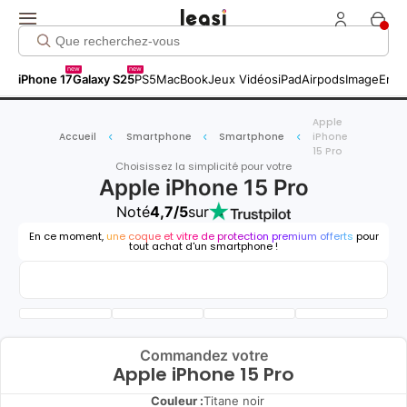
new
new
iPhone 17
Galaxy S25
PS5
MacBook
Jeux Vidéos
iPad
Airpods
Image
Entr
Apple
Accueil
Smartphone
Smartphone
iPhone
15 Pro
Choisissez la simplicité pour votre
Apple iPhone 15 Pro
Noté
4,7/5
sur
En ce moment,
une coque et vitre de protection premium offerts
pour
tout achat d'un smartphone !
Commandez votre
Apple iPhone 15 Pro
Couleur :
Titane noir