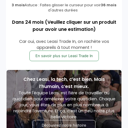
3 mois
Astuce : Faites glisser le curseur pour voir
36 mois
d'autres durées
Dans
24
mois
(Veuillez cliquer sur un produit
pour avoir une estimation)
Car oui, avec Leasi Trade In, on rachète vos
appareils à tout moment !
En savoir plus sur Leasi Trade In
Chez Leasi, la tech, c’est bien. Mais
l’humain, c’est mieux.
Toute l'équipe Leasi est fière de travailler au
quotidien pour améliorer votre quotidien. Chaque
jour, vous êtes de plus en plus nombreux à
rejoindre l’aventure. Et ça, c’est un peu notre plus
belle victoire.
Découvrez notre histoire