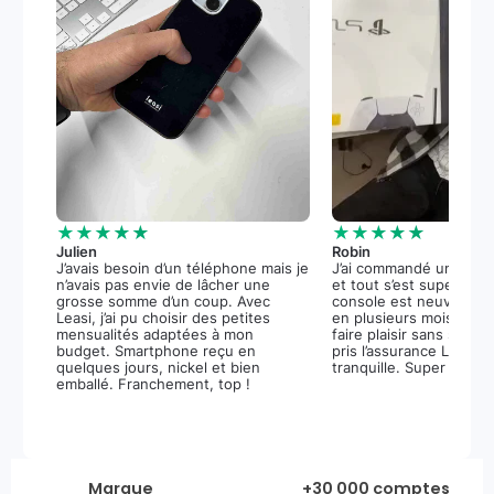
★★★★★
★★★★★
Julien
Robin
J’avais besoin d’un téléphone mais je
J’ai commandé une PS5
n’avais pas envie de lâcher une
et tout s’est super bie
grosse somme d’un coup. Avec
console est neuve, et 
Leasi, j’ai pu choisir des petites
en plusieurs mois m’a 
mensualités adaptées à mon
faire plaisir sans stress.
budget. Smartphone reçu en
pris l’assurance Leasi+
quelques jours, nickel et bien
tranquille. Super expér
emballé. Franchement, top !
Marque
+30 000 comptes