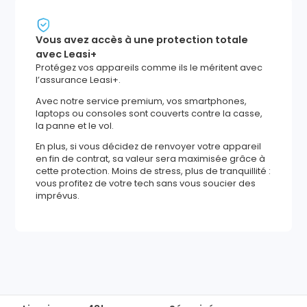
Vous avez accès à une protection totale
avec Leasi+
Protégez vos appareils comme ils le méritent avec
l’assurance Leasi+.
Avec notre service premium, vos smartphones,
laptops ou consoles sont couverts contre la casse,
la panne et le vol.
En plus, si vous décidez de renvoyer votre appareil
en fin de contrat, sa valeur sera maximisée grâce à
cette protection. Moins de stress, plus de tranquillité :
vous profitez de votre tech sans vous soucier des
imprévus.
634
,
37
€
Ajouter au panier
Reprise minimum
garantie
198
€