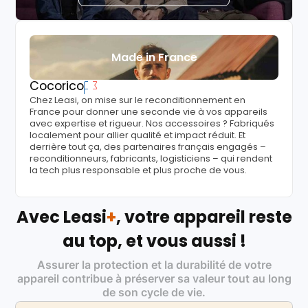
Made in France
Cocorico
Chez Leasi, on mise sur le reconditionnement en
France pour donner une seconde vie à vos appareils
avec expertise et rigueur. Nos accessoires ? Fabriqués
localement pour allier qualité et impact réduit. Et
derrière tout ça, des partenaires français engagés –
reconditionneurs, fabricants, logisticiens – qui rendent
la tech plus responsable et plus proche de vous.
Avec Leasi
+
, votre appareil reste
au top, et vous aussi !
Assurer la protection et la durabilité de votre
appareil contribue à préserver sa valeur tout au long
de son cycle de vie.