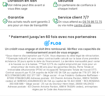
Livraison en 48h
Sécurisé
Voir même peut être avant si
Un partenaire de confiance à
vous êtes sage
chaque instant
Garantie
Service client 7/7
Vos achats neufs sont garantis 2
On vous attend au
09 74 99 72 75
ans pour un max de tranquillité
ou via notre
centre d'aide
* Paiement jusqu'en 60 fois avec nos partenaires
Un crédit vous engage et doit être remboursé. Vérifiez vos capacités de
remboursement avant de vous engager.
*Sous réserve d’acceptation par FLOA. Vous disposez du délai légal de rétractation.
**Exemple indicatif et sans valeur contractuelle calculé sur la base d'une première
échéance 30 jours après la date du financement. La dernière mensualité peut varier
à la hausse ou à la baisse. ***Soit 0,17% du capital emprunté par mois pour un
emprunteur de moins de 66 ans pour les garanties Décès, Perte Totale et
Irréversible d'Autonomie (PTIA) et Incapacité Temporaire Totale de travail (ITT).
Contrat souscrit par FLOA auprès de ACM VIE SA (SA au capital de 778 371 392 €–
RCS STRASBOURG 332 377 597 – Siège social : 4 rue Frédéric-Guillaume Raiffeisen -
67000 STRASBOURG Adresse postale : 63 Chemin Antoine Pardon, 69814 TASSIN
cedex) et SERENIS ASSURANCES SA (SA au capital de 16 422 000€ – RCS ROMANS
350 838 686 – Siège social : 25 rue du Docteur Henri Abel, 26000 VALENCE -
Adresse postale : 63 Chemin Antoine Pardon, 69814 TASSIN cedex), entreprises
régies par le Code des Assurances.