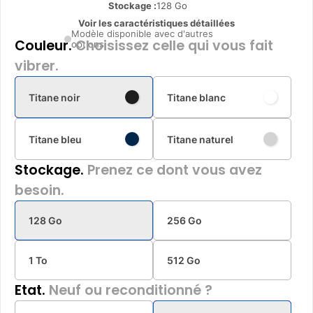
Stockage :
128 Go
Voir les caractéristiques détaillées
Modèle disponible avec d'autres
Couleur.
Choisissez celle qui vous fait
options
vibrer.
Titane noir
Titane blanc
Titane bleu
Titane naturel
Stockage.
Prenez ce dont vous avez
besoin.
128 Go
256 Go
1 To
512 Go
Etat.
Neuf ou reconditionné ?