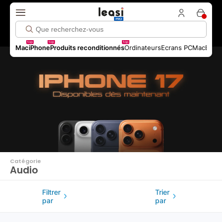
Click me!
top
top
top
Mac
iPhone
Produits reconditionnés
Ordinateurs
Ecrans PC
MacBook 
Catégorie
Audio
Filtrer
Trier
par
par